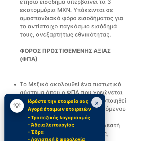
ετήσιο εισόδημα υπερβαίνει τα 3
εκατομμύρια MXN. Υπόκεινται σε
ομοσπονδιακό φόρο εισοδήματος για
το αντίστοιχο παγκόσμιο εισόδημά
τους, ανεξαρτήτως εθνικότητας.
ΦΟΡΟΣ ΠΡΟΣΤΙΘΕΜΕΝΗΣ ΑΞΙΑΣ
(ΦΠΑ)
Το Μεξικό ακολουθεί ένα πιστωτικό
σύστημα όπου ο ΦΠΑ που χρεώνεται
από άλλους μπορεί να χρησιμοποιηθεί
Ιδρύστε την εταιρεία σας
×
💡
για τον συμψηφισμό του οφειλόμενου
Αγορά έτοιμων εταιρειών
ΦΠΑ.
- Τραπεζικός λογαριασμός
- Άδεια λειτουργίας
Ο ΦΠΑ υπολογίζεται με συντελεστή
- Έδρα
16%. Σε ορισμένες περιπτώσεις,
- Λογιστική & φορολογία