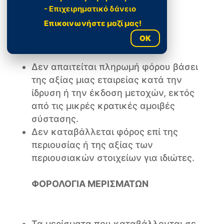
ενδέχεται να ισχύει ΦΠΑ 0%.
- Επιχειρηματικό δάνειο
Επικοινωνήστε μαζί μας!
ΦΟΡΟΣ ΠΛΟΥΤΟΥ
OK
Δεν απαιτείται πληρωμή φόρου βάσει
της αξίας μιας εταιρείας κατά την
ίδρυση ή την έκδοση μετοχών, εκτός
από τις μικρές κρατικές αμοιβές
σύστασης.
Δεν καταβάλλεται φόρος επί της
περιουσίας ή της αξίας των
περιουσιακών στοιχείων για ιδιώτες.
ΦΟΡΟΛΟΓΙΑ ΜΕΡΙΣΜΑΤΩΝ
Τα μερίσματα που καταβάλλονται σε