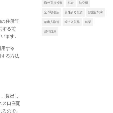
海外直接投資
税金
航空機
証券取引所
責任ある投資
起業家精神
内の住所証
輸出入取引
輸出入貿易
鉱業
供する前
銀行口座
ています。
利用する
用する方法
さ、提出し
ネス口座開
れるので、