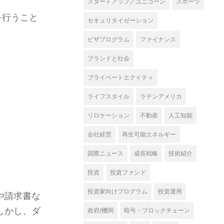
スタートアップ／ユニコーン
スポーツ
を行うこと
セキュリタイゼーション
ビザプログラム
ファイナンス
ブランドと社会
プライベートエクイティ
ライフスタイル
ラテンアメリカ
リロケーション
不動産
人工知能
会社経営
再生可能エネルギー
国際ニュース
成長戦略
技術紹介
投資
投資ファンド
投資家向けプログラム
投資運用
や請求書な
しかし、ダ
政府/機関
暗号・ブロックチェーン