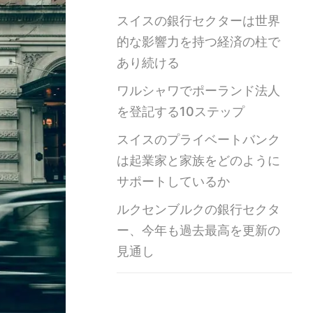
スイスの銀行セクターは世界
的な影響力を持つ経済の柱で
あり続ける
ワルシャワでポーランド法人
を登記する10ステップ
スイスのプライベートバンク
は起業家と家族をどのように
サポートしているか
ルクセンブルクの銀行セクタ
ー、今年も過去最高を更新の
見通し