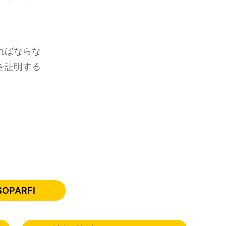
ればならな
を証明する
SOPARFI