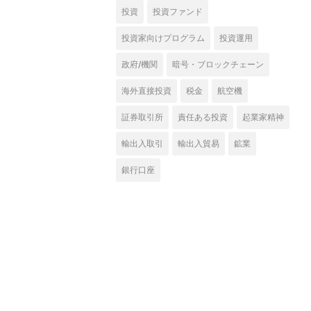
投資
投資ファンド
投資家向けプログラム
投資運用
政府/機関
暗号・ブロックチェーン
海外直接投資
税金
航空機
証券取引所
責任ある投資
起業家精神
輸出入取引
輸出入貿易
鉱業
銀行口座