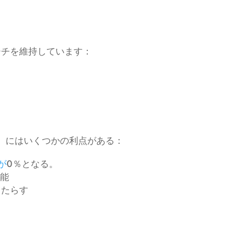
ト
ーチを維持しています：
％）にはいくつかの利点がある：
が
0％となる。
能
もたらす