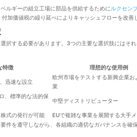
とベルギーの組立工場に部品を供給するために
ルクセン
、付加価値税の繰り延べによりキャッシュフローを改善
択
選択する必要があります。3つの主要な選択肢にはそれ
な特徴
理想的な使用例
欧州市場をテストする新興企業お
ロ、迅速な設立
業
ユーロ、標準的な法的保
中堅ディストリビューター
、株式の発行が可能
EUで複雑な事業を展開する大手
業要件を遵守しながら、各組織の適切なガバナンスを確