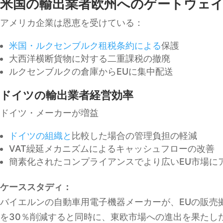
米国の輸出業者欧州へのゲートウェ
アメリカ企業は恩恵を受けている：
米国・ルクセンブルク租税条約による
保護
大西洋横断貨物に対する二重課税の撤廃
ルクセンブルクの倉庫からEUに集中配送
ドイツの輸出業者経営効率
ドイツ・メーカーが増益
ドイツの組織と
比較した場合の管理負担の軽減
VAT繰延メカニズムによるキャッシュフローの改善
簡素化されたコンプライアンスでより広いEU市場に
ケーススタディ：
バイエルンの自動車用電子機器メーカーが、EUの販売
を30％削減すると同時に、東欧市場への進出を果たし