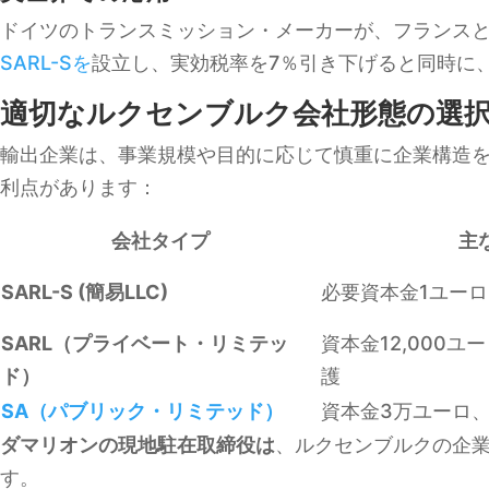
ドイツのトランスミッション・メーカーが、フランス
SARL-Sを
設立し、実効税率を7％引き下げると同時に
適切なルクセンブルク会社形態の選
輸出企業は、事業規模や目的に応じて慎重に企業構造を
利点があります：
会社タイプ
主
SARL-S (簡易LLC)
必要資本金1ユー
SARL（プライベート・リミテッ
資本金12,000
ド）
護
SA（パブリック・リミテッド）
資本金3万ユーロ
ダマリオンの現地駐在取締役は
、ルクセンブルクの企
す。