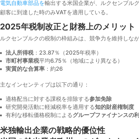
電気自動車部品を
輸出する米国企業が、ルクセンブルグ
顧客に到達した時のみVATを適用している。
2025年税制改正と財務上のメリット
ルクセンブルクの税制の枠組みは、競争力を維持しな
法人所得税
：23.87％（2025年税率）
市町村事業税
平均6.75％（地域により異なる）
実質的な合算率
：約26
主なインセンティブは以下の通り：
適格配当に対する課税を排除する
参加免除
研究開発活動に軽減税率を適用する
知的財産権制度
有利な移転価格税制による
グループファイナンスの
米独輸出企業の戦略的優位性