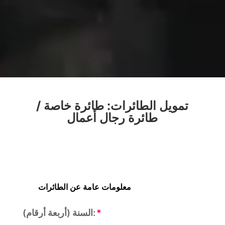
تمويل الطائرات: طائرة خاصة /
طائرة رجال أعمال
السنة (أربعة أرقام):