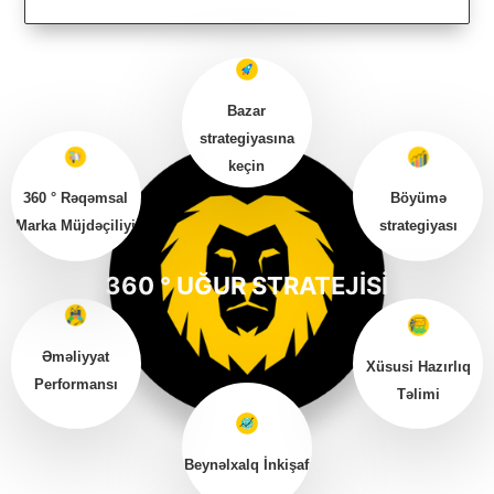
Bazar
strategiyasına
keçin
360 ° Rəqəmsal
Böyümə
Marka Müjdəçiliyi
strategiyası
360 ° UĞUR STRATEJİSİ
Əməliyyat
Xüsusi Hazırlıq
Performansı
Təlimi
Beynəlxalq İnkişaf