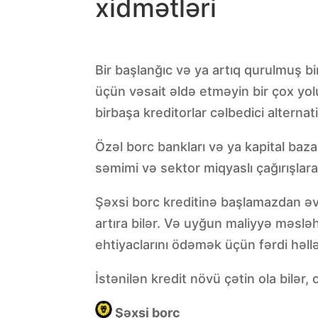
xidmətləri
Bir başlanğıc və ya artıq qurulmuş bi
üçün vəsait əldə etməyin bir çox yolu 
birbaşa kreditorlar cəlbedici alternativ
Özəl borc bankları və ya kapital baza
səmimi və sektor miqyaslı çağırışlara
Şəxsi borc kreditinə başlamazdan əv
artıra bilər. Və uyğun maliyyə məslə
ehtiyaclarını ödəmək üçün fərdi həll
İstənilən kredit növü çətin ola bil
Şəxsi borc