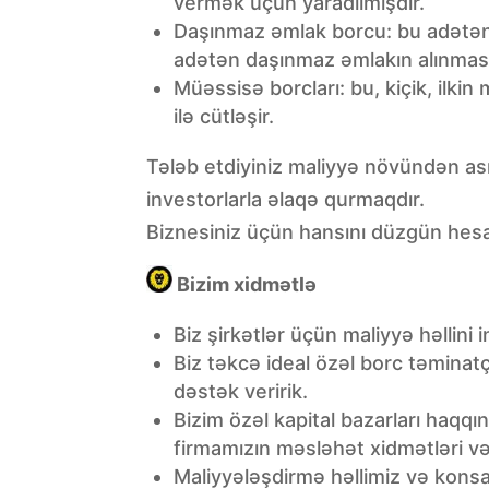
vermək üçün yaradılmışdır.
Daşınmaz əmlak borcu: bu adətən 
adətən daşınmaz əmlakın alınması
Müəssisə borcları: bu, kiçik, ilkin
ilə cütləşir.
Tələb etdiyiniz maliyyə növündən as
investorlarla əlaqə qurmaqdır.
Biznesiniz üçün hansını düzgün hes
Bizim xidmətlə
Biz şirkətlər üçün maliyyə həllini 
Biz təkcə ideal özəl borc təminat
dəstək veririk.
Bizim özəl kapital bazarları haqq
firmamızın məsləhət xidmətləri və
Maliyyələşdirmə həllimiz və kons