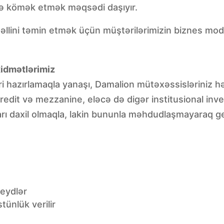
əyə kömək etmək məqsədi daşıyır.
həllini təmin etmək üçün müştərilərimizin biznes mode
xidmətlərimiz
i hazırlamaqla yanaşı, Damalion mütəxəssisləriniz hə
 kredit və mezzanine, eləcə də digər institusional inv
tları daxil olmaqla, lakin bununla məhdudlaşmayaraq g
Qeydlər
tünlük verilir