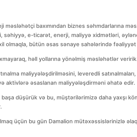
eji məsləhətçi baxımından biznes səhmdarlarına məsl
 səhiyyə, e-ticarət, enerji, maliyyə xidmətləri, əylənc
il olmaqla, bütün əsas sənaye sahələrində fəaliyyət 
mayaraq, həll yollarına yönəlmiş məsləhətlər veririk
tınalma maliyyələşdirilməsini, leveredli satınalmalar
 və aktivlərə əsaslanan maliyyələşdirməni əhatə edir.
əri başa düşürük və bu, müştərilərimizə daha yaxşı
.
 almaq üçün bu gün Damalion mütəxəssislərinizlə əlaq