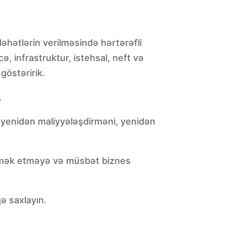
əhətlərin verilməsində hərtərəfli
ə, infrastruktur, istehsal, neft və
göstəririk.
.
ı, yenidən maliyyələşdirməni, yenidən
 kömək etməyə və müsbət biznes
ə saxlayın.