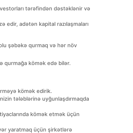
estorları tərəfindən dəstəklənir və
zə edir, adətən kapital razılaşmaları
 yolu şəbəkə qurmaq və hər növ
qə qurmağa kömək edə bilər.
tdirməyə kömək edirik.
inizin tələblərinə uyğunlaşdırmaqda
ehtiyaclarında kömək etmək üçün
yər yaratmaq üçün şirkətlərə