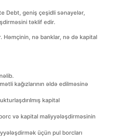
te Debt, geniş çeşidli sənayelər,
irməsini təklif edir.
ir. Həmçinin, nə banklar, nə də kapital
nəlib.
mətli kağızlarının əldə edilməsinə
kturlaşdırılmış kapital
 borc və kapital maliyyələşdirməsinin
liyyələşdirmək üçün pul borcları