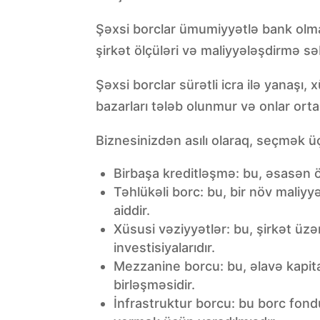
Şəxsi borclar ümumiyyətlə bank olmaya
şirkət ölçüləri və maliyyələşdirmə sə
Şəxsi borclar sürətli icra ilə yanaşı,
bazarları tələb olunmur və onlar orta ö
Biznesinizdən asılı olaraq, seçmək üç
Birbaşa kreditləşmə: bu, əsasən öz
Təhlükəli borc: bu, bir növ maliyy
aiddir.
Xüsusi vəziyyətlər: bu, şirkət üzə
investisiyalarıdır.
Mezzanine borcu: bu, əlavə kapital
birləşməsidir.
İnfrastruktur borcu: bu borc fondu