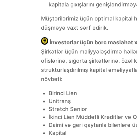
kapitala çıxışlarını genişləndirm
Müştərilərimiz üçün optimal kapital 
düşməyə vaxt sərf edirik.
İnvestorlar üçün borc məsləhət 
Şirkətlər üçün maliyyələşdirmə həllər
ofislərinə, sığorta şirkətlərinə, özəl
strukturlaşdırılmış kapital əməliyya
növbəti:
Birinci Lien
Unitranş
Stretch Senior
İkinci Lien Müddətli Kreditlər və 
Daimi və geri qaytarıla bilənlərə üs
Kapital