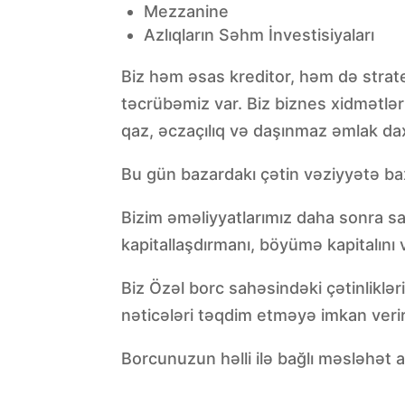
Mezzanine
Azlıqların Səhm İnvestisiyaları
Biz həm əsas kreditor, həm də strat
təcrübəmiz var. Biz biznes xidmətləri,
qaz, əczaçılıq və daşınmaz əmlak dax
Bu gün bazardakı çətin vəziyyətə bax
Bizim əməliyyatlarımız daha sonra sa
kapitallaşdırmanı, böyümə kapitalını
Biz Özəl borc sahəsindəki çətinlikl
nəticələri təqdim etməyə imkan verir
Borcunuzun həlli ilə bağlı məsləhət