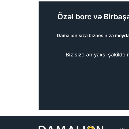
Özəl borc və Birbaş
Damalion sizə biznesinizə meydan
Biz sizə ən yaxşı şəkildə