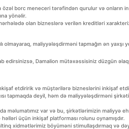
özəl borc meneceri tərəfindən qurulur və onların inv
na yönəlir.
 mərhələdə olan bizneslərə verilən kreditləri xarakteri
ılı olmayaraq, maliyyələşdirməni tapmağın ən yaxşı
ab edirsinizsə, Damalion mütəxəssisiniz düzgün əla
inkişaf etdiririk və müştərilərə bizneslərini inkişaf e
çısı tapmaqda deyil, həm də maliyyələşdirməni şirkət
ında məlumatımız var və bu, şirkətlərimizin maliyyə 
 həlləri üçün inkişaf platforması rolunu oynamışdır.
altinq xidmətlərimiz böyüməni stimullaşdırmaq və də