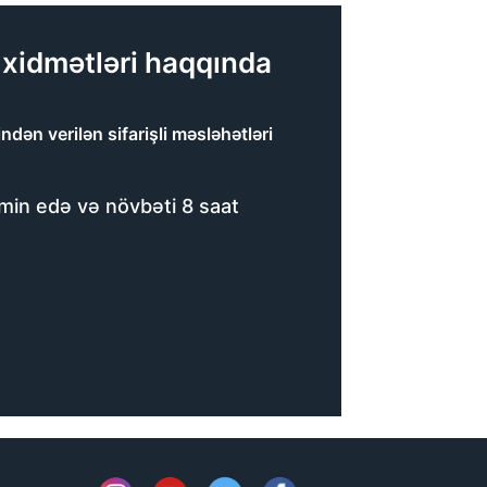
 xidmətləri haqqında
ən verilən sifarişli məsləhətləri
əmin edə və növbəti 8 saat