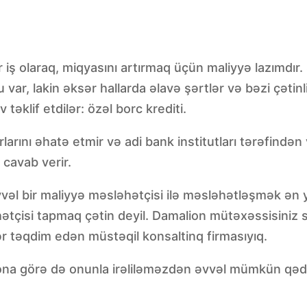
r iş olaraq, miqyasını artırmaq üçün maliyyə lazımdır.
var, lakin əksər hallarda əlavə şərtlər və bəzi çətinl
 təklif etdilər: özəl borc krediti.
rlarını əhatə etmir və adi bank institutları tərəfindən
 cavab verir.
vəl bir maliyyə məsləhətçisi ilə məsləhətləşmək ən y
hətçisi tapmaq çətin deyil. Damalion mütəxəssisiniz s
ər təqdim edən müstəqil konsaltinq firmasıyıq.
ər, ona görə də onunla irəliləməzdən əvvəl mümkün qə