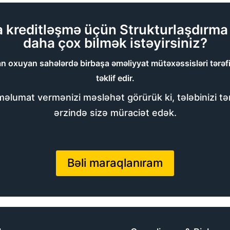
a kreditləşmə üçün Strukturlaşdırma
daha çox bilmək istəyirsiniz?
 oxuyan sahələrdə birbaşa əməliyyat mütəxəssisləri tərəfind
təklif edir.
 məlumat vermənizi məsləhət görürük ki, tələbinizi t
ərzində sizə müraciət edək.
Bəli maraqlanıram