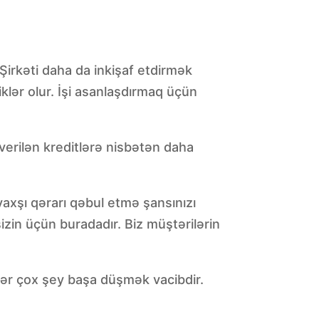
 Şirkəti daha da inkişaf etdirmək
iklər olur. İşi asanlaşdırmaq üçün
 verilən kreditlərə nisbətən daha
axşı qərarı qəbul etmə şansınızı
izin üçün buradadır. Biz müştərilərin
dər çox şey başa düşmək vacibdir.