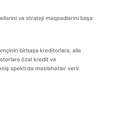
llərini və strateji məqsədlərini başa
mçinin birbaşa kreditorlara, ailə
estorlara özəl kredit və
eniş spektrdə məsləhətlər verir.