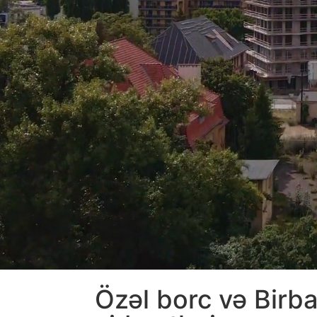
Özəl borc və Birb