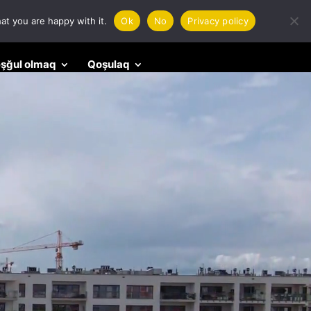
at you are happy with it.
Ok
No
Privacy policy
əşğul olmaq
Qoşulaq