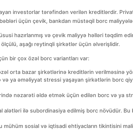
n investorlar tərəfindən verilən kreditlərdir. Priva
bəbləri üçün çevik, bankdan müstəqil borc maliyyələşd
 xüsusi hazırlanmış və çevik maliyyə həlləri təqdim ed
lçülü, aşağı reytinqli şirkətlər üçün əlverişlidir.
ün bir çox özəl borc variantları var:
əl orta bazar şirkətlərinə kreditlərin verilməsinə yö
ə və ya əməliyyat stressi yaşayan şirkətlərin borc qiy
rində nəzarəti əldə etmək üçün edilən borc və ya stru
 alətləri ilə subordinasiya edilmiş borc növüdür. Bu
 mühüm sosial və iqtisadi ehtiyacların tikintisini ma