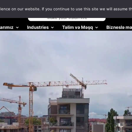
nce on our website. If you continue to use this site we will assume th
larımız
Industries
Təlim və Məşq
Bizneslə m