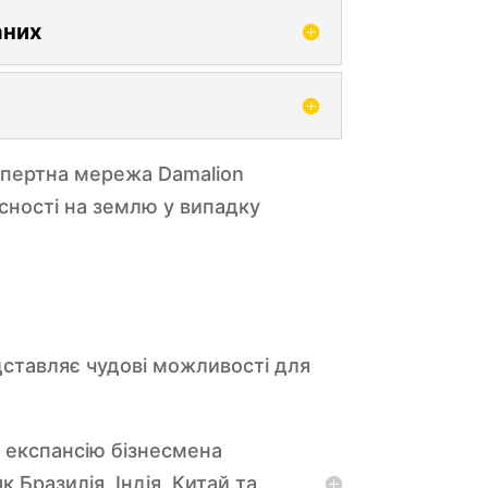
аних
кспертна мережа Damalion
сності на землю у випадку
едставляє чудові можливості для
у експансію бізнесмена
 Бразилія, Індія, Китай та