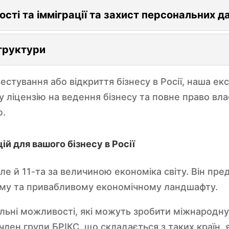
ті та імміграції та захист персональних д
структури
естування або відкриття бізнесу в Росії, наша е
ліцензію на ведення бізнесу та повне право вла
ю.
й для вашого бізнесу в Росії
 але й 11-та за величиною економіка світу. Він пр
ому та привабливому економічному ландшафту.
кальні можливості, які можуть зробити міжнародн
лен групи БРІКС, що складається з таких країн, як