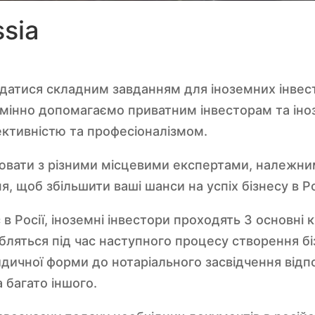
ssia
 здатися складним завданням для іноземних інвес
ідмінно допомагаємо приватним інвесторам та ін
ективністю та професіоналізмом.
вати з різними місцевими експертами, належни
, щоб збільшити ваші шанси на успіх бізнесу в Ро
в Росії, іноземні інвестори проходять 3 основні 
обляться під час наступного процесу створення бі
идичної форми до нотаріального засвідчення від
 багато іншого.