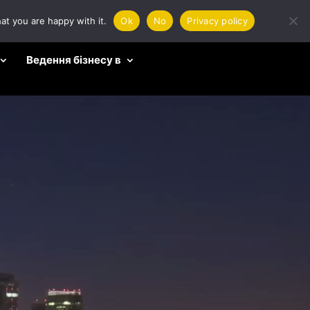
at you are happy with it.
Ok
No
Privacy policy
Ведення бізнесу в