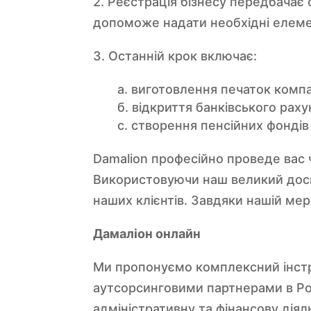
2. Реєстрація бізнесу передбачає 
допоможе надати необхідні елемен
3. Останній крок включає:
а. виготовлення печаток компа
б. відкриття банківського рахун
c. створення пенсійних фондів
Damalion професійно проведе вас 
Використовуючи наш великий досв
наших клієнтів. Завдяки нашій мер
Дамаліон онлайн
Ми пропонуємо комплексний інстру
аутсорсинговими партнерами в Ро
адміністративну та фінансову діяль