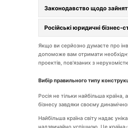
Законодавство щодо зайнятос
Російські юридичні бізнес-
Якщо ви серйозно думаєте про інв
допоможе вам отримати необхідну 
проектів, пов’язаних з нерухоміст
Вибір правильного типу конструкці
Росія не тільки найбільша країна,
бізнесу завдяки своєму динамічн
Найбільша країна світу надає уні
надзвичайно успішною. Це країна-ч