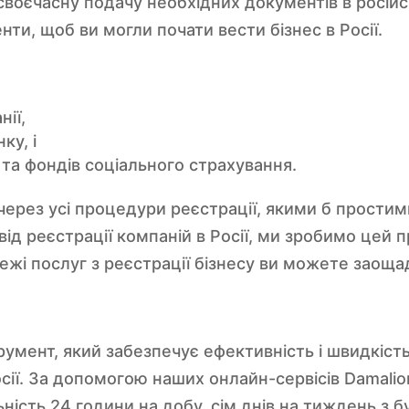
своєчасну подачу необхідних документів в російсь
ти, щоб ви могли почати вести бізнес в Росії.
нії,
ку, і
 та фондів соціального страхування.
через усі процедури реєстрації, якими б простим
ід реєстрації компаній в Росії, ми зробимо цей
ежі послуг з реєстрації бізнесу ви можете заощад
мент, який забезпечує ефективність і швидкість 
сії. За допомогою наших онлайн-сервісів Damali
ність 24 години на добу, сім днів на тиждень з бу