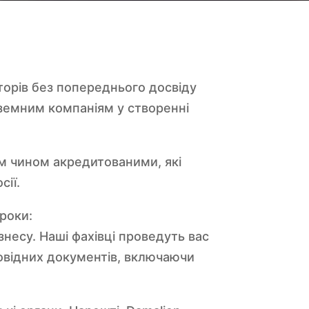
торів без попереднього досвіду
оземним компаніям у створенні
м чином акредитованими, які
сії.
кроки:
знесу. Наші фахівці проведуть вас
повідних документів, включаючи