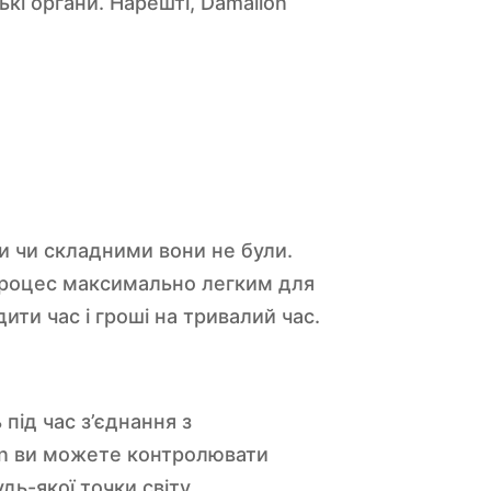
кі органи. Нарешті, Damalion
и чи складними вони не були.
 процес максимально легким для
ити час і гроші на тривалий час.
під час з’єднання з
on ви можете контролювати
дь-якої точки світу.