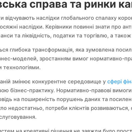
вська справа та ринки ка
ти відчувають наслідки глобального спалаху коро
сяжні наслідки. Керівники повинні знати про ант
анси та ліквідність, податки та торгівлю, а також
ться глибока трансформація, яка зумовлена посил
ізнес-моделей, зростанням вимог нормативно-пра
и технологіями.
паній змінює конкурентне середовище у
сфері фі
вою бізнес-практику. Нормативно-правові вимоги 
повідь на поширеність порушень даних та посиле
уло недостатньо, потреби клієнтів розвиваються, 
слуговування.
стем на креативні рішення не завжди було прост