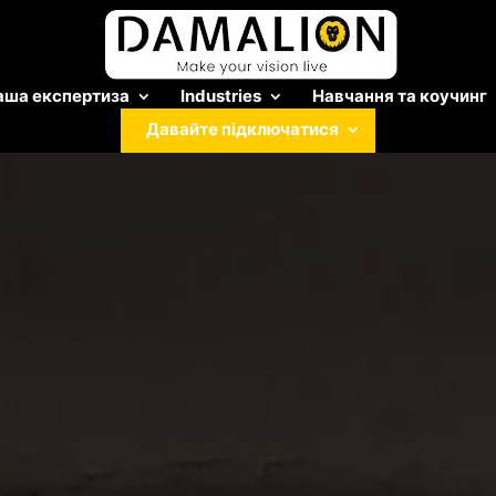
аша експертиза
Industries
Навчання та коучинг
Давайте підключатися