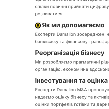
спілки повинні прийняти цифров
розвиватися.
Як ми допомагаємо
Експерти Damalion зосереджені 
банківську та фінансову трансфо
Реорганізація бізнесу
Ми розробляємо прагматичні ріше
організацію, економічне вдоскона
Інвестування та оцінка
Експерти Damalion M&A пропоную
надаємо оцінку бізнесу та актив
оцінки портфелів готівки та дери