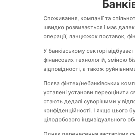
Банкі
Споживання, компанії та спільно
швидко розвивається і має далеко
операції, ланцюжок поставок, фін
У банківському секторі відбуває
фінансових технологій, зміною б
відповідності, а також руйнівним
Поява фінтех/небанківських ком
усталені установи переоцінити с
стають дедалі суворішими у від
конфіденційності. І якщо цього б
цілодобового індивідуального об
Однак перенесення застарілих си