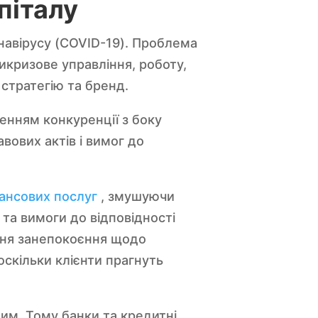
піталу
навірусу (COVID-19). Проблема
икризове управління, роботу,
 стратегію та бренд.
енням конкуренції з боку
вових актів і вимог до
нансових послуг
, змушуючи
та вимоги до відповідності
ння занепокоєння щодо
оскільки клієнти прагнуть
им. Тому банки та кредитні