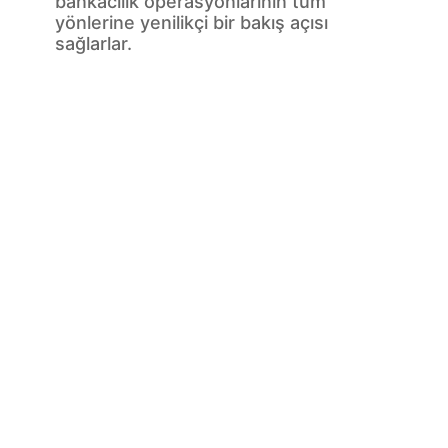
bankacılık operasyonlarının tüm
yönlerine yenilikçi bir bakış açısı
sağlarlar.
Risk almak
Öngörülemeyen zamanlarda, değişen
gereksinimlere uyum sağlarken risk
yönetim sistemlerini gözden geçirmek
ve iyileştirmek zordur. Şirketlerin riski
daha iyi izlemesine, risk-getiri
uyumuna dayalı daha iyi iş kararları
almasına ve kayıplardan, olumsuz
düzenleyici incelemelerden ve diğer
sonuçlardan kaçınmasına yardımcı
oluyoruz. Küresel ekibimiz,
veri
gizliliğinden KYC standartlarına
kadar
değişen risk ortamını ele almak için
gerçekçi çözümler sunar.
Uzmanlarımız ayrıca uyumluluk,
yönetişim ve risk yönetimi