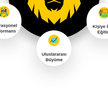
rasyonel
Kişiye 
formans
Eğit
Uluslararası
Büyüme