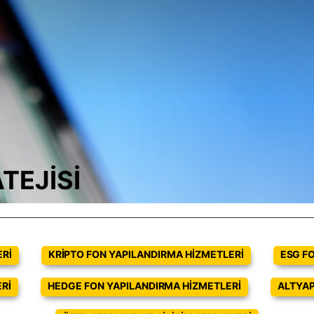
TEJİSİ
RI
KRIPTO FON YAPILANDIRMA HIZMETLERI
ESG F
RI
HEDGE FON YAPILANDIRMA HIZMETLERI
ALTYAP