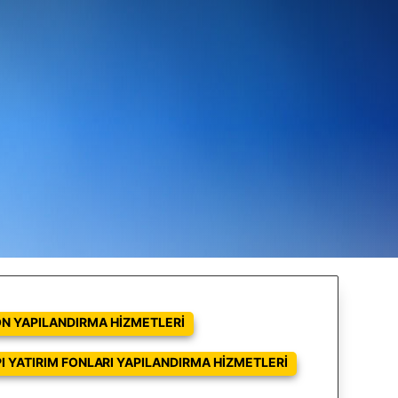
ON YAPILANDIRMA HIZMETLERI
I YATIRIM FONLARI YAPILANDIRMA HIZMETLERI