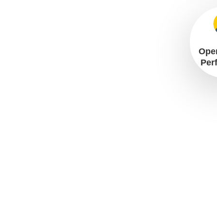
Ope
Per