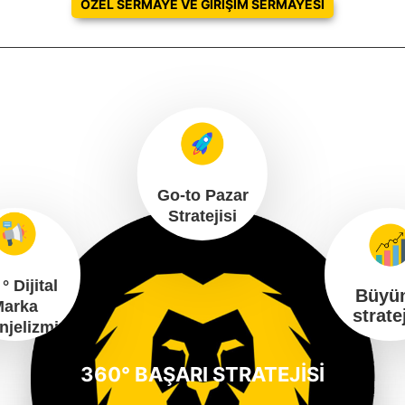
ÖZEL SERMAYE VE GIRIŞIM SERMAYESI
Go-to Pazar
Stratejisi
° Dijital
Büyü
Marka
strate
njelizmi
360° BAŞARI STRATEJİSİ