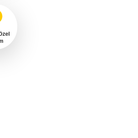
Özel
im