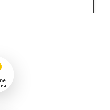
me
jisi