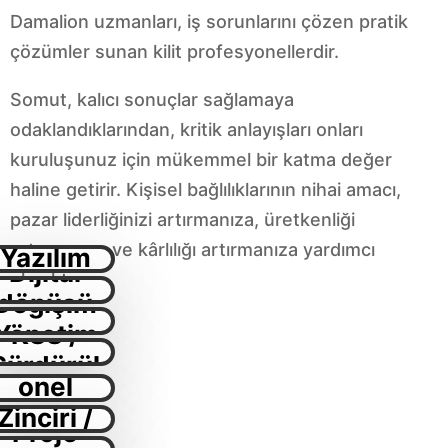
Damalion uzmanları, iş sorunlarını çözen pratik
çözümler sunan kilit profesyonellerdir.
Somut, kalıcı sonuçlar sağlamaya
odaklandıklarından, kritik anlayışları onları
kuruluşunuz için mükemmel bir katma değer
haline getirir. Kişisel bağlılıklarının nihai amacı,
pazar liderliğinizi artırmanıza, üretkenliği
BT /
artırmanıza ve kârlılığı artırmanıza yardımcı
Yazılım
Dijital
olmaktır.
Geliştir
Değişim
dönüşü
me
Yönetim
KSS /
m
Operasy
Sürdürül
i / İK
Tedarik
onel
ebilirlik
Zinciri /
İyileştir
Proje