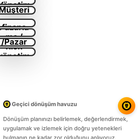
CRM /
Satın
me
Yönetim
Müşteri
Alma
i
Deneyi
Pazarla
finans
mi
Ekonomi
ma /
/Pazar
Satış
Risk
Araştır
yönetim
ması
i
Geçici dönüşüm havuzu
Dönüşüm planınızı belirlemek, değerlendirmek,
uygulamak ve izlemek için doğru yetenekleri
bulmanın ne kadar zor olduğunu anlıyoruz.