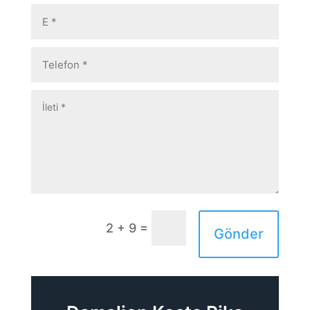
=
2 + 9
Gönder