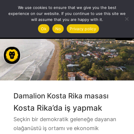
We use cookies to ensure that we give you the best
experience on our website. If you continue to use this site we
will assume that you are happy with it.
Video
Ok
No
Privacy policy
oynatıcı
Damalion Kosta Rika masası
Kosta Rika’da iş yapmak
Seçkin bir demokratik geleneğe dayanan
olağanüstü iş ortamı ve ekonomik