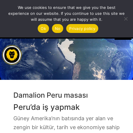
We use cookies to ensure that we give you the best
experience on our website. If you continue to use this site we
will assume that you are happy with it.
Video
Ok
No
Privacy policy
oynatıcı
Damalion Peru masası
Peru’da iş yapmak
Güney Amerika’nın batısında yer alan ve
zengin bir kültür, tarih ve ekonomiye sahip