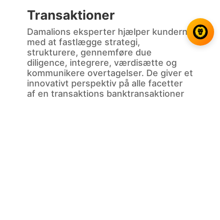
Transaktioner
Damalions eksperter hjælper kunderne
med at fastlægge strategi,
strukturere, gennemføre due
diligence, integrere, værdisætte og
kommunikere overtagelser. De giver et
innovativt perspektiv på alle facetter
af en transaktions banktransaktioner
uden revisionsbaserede konflikter eller
begrænsninger.
Risikovillighed
I uforudsigelige tider er det svært at
revidere og forbedre
risikostyringssystemer og samtidig
overholde ændrede krav. Vi hjælper
virksomheder med at overvåge risici
bedre, træffe bedre
forretningsbeslutninger baseret på en