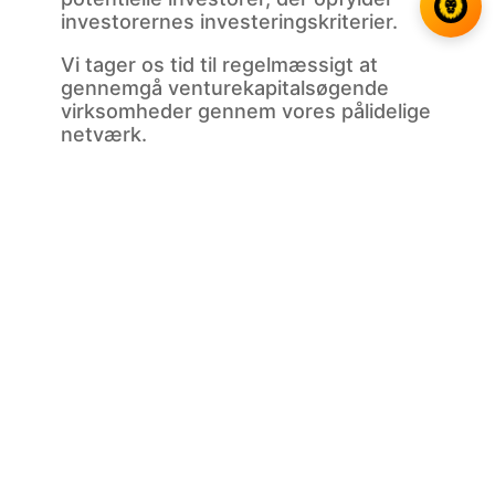
investorernes investeringskriterier.
Vi tager os tid til regelmæssigt at
gennemgå venturekapitalsøgende
virksomheder gennem vores pålidelige
netværk.
Vi har til hensigt at give hver enkelt
klient den nødvendige tid og
rådgivning. Uanset om du er på udkig
efter en strategisk investering og
alliance med den rette partner eller en
virksomhed at investere i, opbygger
og forbedrer vi din plan for succes.
Hvad vi bringer
Konsulent- og rådgivningstjenester fra
Damalion
Damalions udvalgte eksperter, der er
koncentreret om venture tech, tilbyder