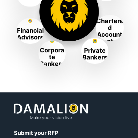
Chartere
d
Financial
Account
Advisors
ants
Corpora
Private
te
Bankers
Bankers
Submit your RFP