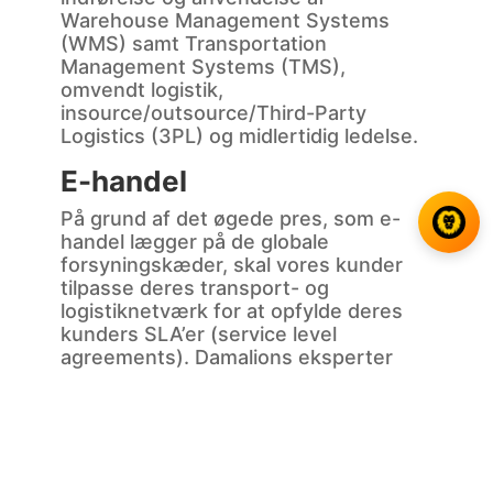
Warehouse Management Systems
(WMS) samt Transportation
Management Systems (TMS),
omvendt logistik,
insource/outsource/Third-Party
Logistics (3PL) og midlertidig ledelse.
E-handel
På grund af det øgede pres, som e-
handel lægger på de globale
forsyningskæder, skal vores kunder
tilpasse deres transport- og
logistiknetværk for at opfylde deres
kunders SLA’er (service level
agreements). Damalions eksperter
hjælper kunderne med at
imødekomme markedets krav ved at
bestemme de optimale lagerniveauer
og distributioner, vælge de rette
teknologier til plukning og