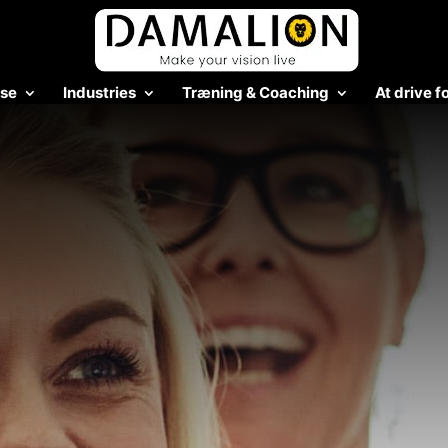
ise
Industries
Træning & Coaching
At drive f