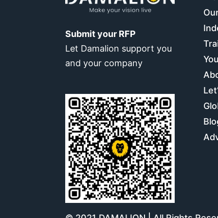
Our
Ind
Submit your RFP
Tra
Let Damalion support you
You
and your company
Ab
Let
Glo
Blo
Adv
© 2021 DAMALION | All Rights Res