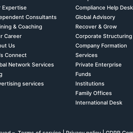
 Expertise
Compliance Help Desk
ependent Consultants
Global Advisory
ining & Coaching
Recover & Grow
r Career
Corporate Structuring
out Us
Company Formation
’s Connect
Services
bal Network Services
Private Enterprise
g
Funds
ertising services
Institutions
Family Offices
International Desk
erved –
Terms of service
|
Privacy policy
|
GDPR Com