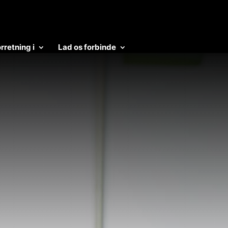
orretning i
Lad os forbinde