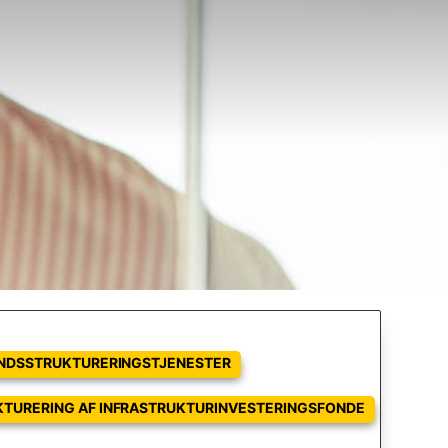
NDSSTRUKTURERINGSTJENESTER
KTURERING AF INFRASTRUKTURINVESTERINGSFONDE