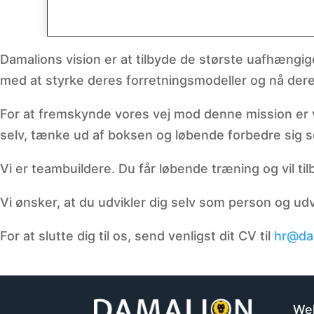
Damalions vision er at tilbyde de største uafhængi
med at styrke deres forretningsmodeller og nå dere
For at fremskynde vores vej mod denne mission er vi 
selv, tænke ud af boksen og løbende forbedre sig se
Vi er teambuildere. Du får løbende træning og vil ti
Vi ønsker, at du udvikler dig selv som person og u
For at slutte dig til os, send venligst dit CV til
hr@da
We