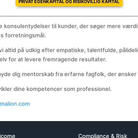
PRIVAT EGENKAPITAL OG RISIKOVILLIG KAPITAL
ge konsulentydelser til kunder, der søger mere værd
s forretningsmål.
altid på udkig efter empatiske, talentfulde, pålidel
lv for at levere fremragende resultater.
lbyde dig mentorskab fra erfarne fagfolk, der ønsker 
dvikler dine kompetencer som professionel.
malion.com
lcome
Compliance & Risk