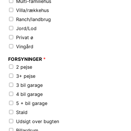
Multi-familiehus
Villa/rækkehus
Ranch/landbrug
Jord/Lod
Privat ø
Vingård
FORSYNINGER
*
2 pejse
3+ pejse
3 bil garage
4 bil garage
5 + bil garage
Stald
Udsigt over bugten
Billardrum