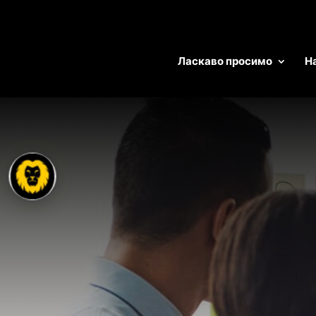
Ласкаво просимо
Н