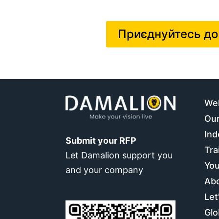
Приєднуйтесь до
We
Our
Ind
Submit your RFP
Tra
Let Damalion support you
You
and your company
Ab
Let
Glo