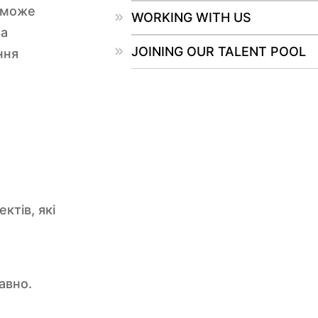
, може
WORKING WITH US
на
JOINING OUR TALENT POOL
ння
ктів, які
авно.