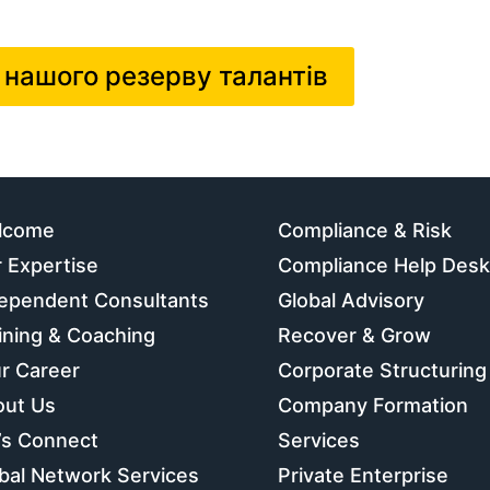
 нашого резерву талантів
lcome
Compliance & Risk
 Expertise
Compliance Help Desk
ependent Consultants
Global Advisory
ining & Coaching
Recover & Grow
r Career
Corporate Structuring
out Us
Company Formation
’s Connect
Services
bal Network Services
Private Enterprise