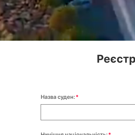
Реєстр
Назва суден:
Нинішня національність: