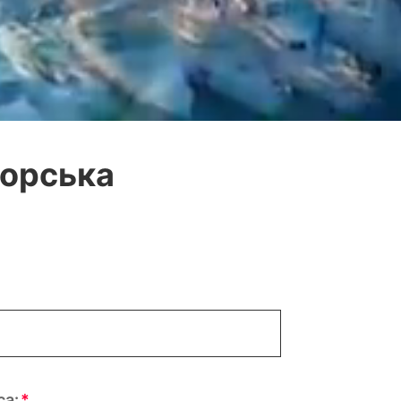
морська
са: