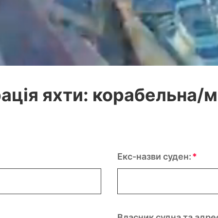
ація яхти: корабельна/
Екс-назви суден:
Власник судна та адре