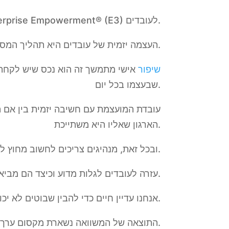
מומחי Damalion מתמקדים בתוכניות Employee Enterprise Empowerment® (E3) לעובדים.
העצמה יזמית של עובדים היא תהליך המסייע לעובדים לזהות את עצמם כיזמים תוך השלמת המשימות היומיומיות שלהם.
שיפור
אישי מתמשך זה הוא נכס שיש לקחת 
שבעצמו בכל יום.
עובדת המועצמת עם חשיבה יזמית בין אם ה
הארגון שאליו היא משתייכת.
ובכל זאת, מנהיגים צריכים לחשוב מחוץ לקופסה כדי לחדש במונחים של ניהול אנושי.
עזרה לעובדים לגלות מדוע וכיצד הם מביאים ערך מוסף אמיתי ללקוחות, בגישה מערכתית היא אתגר שלא נגמר.
אנחנו עדיין חיים כדי להבין שבוטים לא יכולים להתמודד עם האתגר הזה בצורה הטובה ביותר.
התוצאה של המשוואה נשארת מקסום ערך ללקוחות תוך עיצוב צמיחה בת קיימא לבעלי מניות מאושרים.