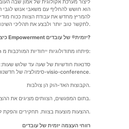
ליצור מערכת אקולוגית של אמון שבה העוב
הוא חושש להחליף עם משאבי אנוש לגבי ה
להמריץ מחדש את עבודת הצוות ככוח מודי
לתקשר טוב יותר ולבצע את תהליכי השינוי הגדולים שנקבעו בתכנון האסטרטגי שלהם.
כיצד פועלת Empowerment יזמית® של עובדים?
מומחי Damalion פיתחו מתודולוגיות ייחודיות המורכבות מ:
סדנאות חודשיות של שעה עד שלוש שעות: משך 9 חודשים – 
סימולציה של חדשנות מודל עסקי במהלך סדנאות שבהן קבוצות קטנות של עובדים עובדות יחד בנוכחות פיזית או ב-visio-conference.
הקבוצות האד-הוק הן צולבות.
בתום המפגשים, הצוותים מציגים את ההצעות שלהם לקהל.
ההצעות מוצעות בצוות. תחקירים והפקת לקחים.
רווחי העצמה יזמית של עובדים