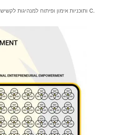
מומחי Damalion מציעים לך תוכניות Empowerment יזמית® עבור Teams ותוכניות אימון ופיתוח למנהיגות לקשישים ולרמות C.