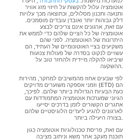
למערכות מיושנות.
בעסקי התחבורה
, היעדר
אוטומציה עלול להקשות על חיזוי מזג אוויר
ותנועה ותכנון מסלולים, וכתוצאה מכך עלויות
דלק גבוהות יותר ואובדן עובדים מוסמכים.
עם זאת, ארגונים אינם צריכים לבצע
אוטומציה של כל הציים שלהם כדי לממש את
היתרונות של האוטומציה. לפני שהם
משקיעים בציי האוטונומיים של העתיד, הם
עשויים לנקוט בסדרה של פעולות צנועות
שיביאו להקלה מיידית ולהחזר טוב על
ההשקעה.
לפי שבעים אחוז מהמשיבים למחקר, מהירות
וזמני אספקה משוערים מדויקים (ETD) הם
כעת הבעיות הגדולות ביותר שלהם. לפיכך,
הגיוני שמערכות אוטומציה המתמודדות עם
אתגרים הקשורים לזמן בדרכים יסייעו
לארגונים להגיע ליעדים הלוגיסטיים שלהם
בצורה היעילה ביותר.
עם זאת, פריסת טכנולוגיות אוטומציה כגון
תוכנת מעקב אחר משא וניתוב מציבה