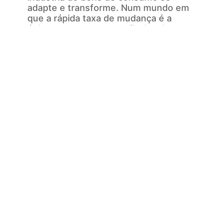
adapte e transforme. Num mundo em
que a rápida taxa de mudança é a
única constante, os profissionais
seniores da Damalion estão
activamente imersos nas dificuldades
e desafios que as organizações
enfrentam actualmente –
impulsionando o crescimento,
controlando as despesas, e
impulsionando o retorno do
investimento.
Sabendo que este clima persistirá num
futuro previsível, ajudamos os nossos
clientes a desenvolver estratégias de
gestão de crescimento – condução,
controlo de despesas, aumento de
receitas, melhoria de operações e
retorno do investimento.
Estratégias de