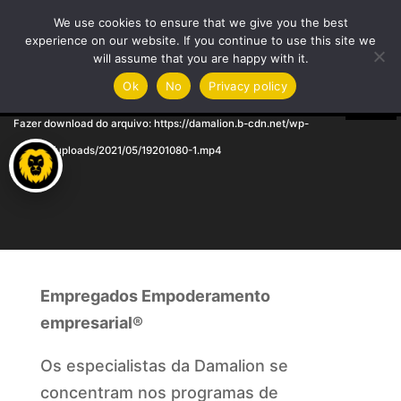
Treinamento & Coaching
We use cookies to ensure that we give you the best
experience on our website. If you continue to use this site we
will assume that you are happy with it.
Tocador
Media error: Format(s) not supported or source(s) not found
Ok
No
Privacy policy
de
Fazer download do arquivo: https://damalion.b-cdn.net/wp-
vídeo
content/uploads/2021/05/19201080-1.mp4
Empregados Empoderamento
empresarial®
Os especialistas da Damalion se
concentram nos programas de