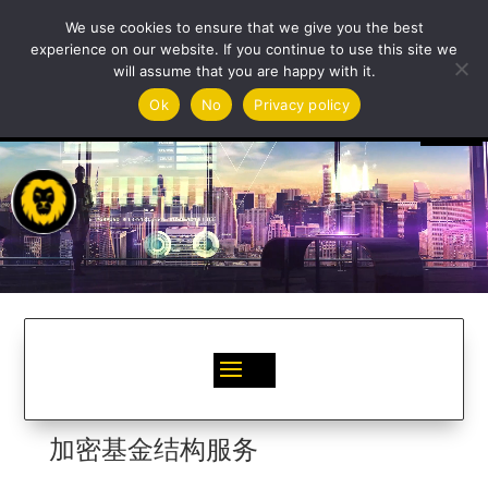
We use cookies to ensure that we give you the best
experience on our website. If you continue to use this site we
will assume that you are happy with it.
视
Ok
No
Privacy policy
频
播
放
器
加密基金结构服务