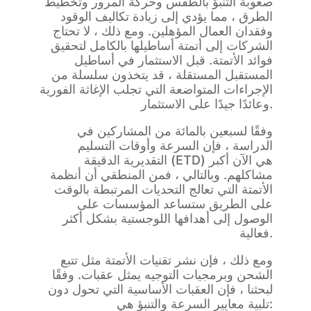
صعوبة التنبؤ بالطقس وحركة المرور وتخطيط
الطرق ، مما يؤدي إلى زيادة تكاليف الوقود
وفقدان العمال المؤهلين. ومع ذلك ، لا تحتاج
الشركات إلى أتمتة أساطيلها بالكامل لتحقيق
فوائد الأتمتة. قبل الاستثمار في أساطيل
المستقبل المستقلة ، قد يتخذون سلسلة من
الإجراءات المتواضعة التي تجلب الإغاثة الفورية
وعائدًا جيدًا على الاستثمار.
وفقًا لسبعين بالمائة من المشاركين في
الدراسة ، فإن السرعة وأوقات التسليم
التقديرية الدقيقة (ETD) هي الآن أكبر
مشاكلهم. وبالتالي ، فمن المنطقي أن أنظمة
الأتمتة التي تعالج التحديات المرتبطة بالوقت
على الطريق ستساعد المؤسسات على
الوصول إلى أهدافها اللوجستية بشكل أكثر
فعالية.
ومع ذلك ، فإن نشر تقنيات الأتمتة مثل تتبع
الشحن وبرمجيات التوجيه يمثل عقبات. وفقًا
لبحثنا ، فإن العقبات الأساسية التي تحول دون
تلبية معايير السرعة والتنبؤ هي: