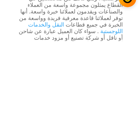
القطاع يمثلون مجموعة واسعة من العملاء
والصناعات ويقدمون لعملائنا خبرة واسعة. أنها
توفر لعملائنا قاعدة معرفية فريدة وواسعة من
الخبرة في جميع قطاعات
النقل والخدمات
اللوجستية
. سواء كان العميل عبارة عن شاحن
أو ناقل أو شركة تصنيع أو مزود خدمات
لوجستية (LSP) أو مزود تمويل أو شركة
ملكية
، فإننا نساعدك على تحسين عملك
خاصة (PE)
وتحقيق أهدافك.
هل تريد معرفة المزيد عن
النقل والخدمات
اللوجستية مع Damalion؟