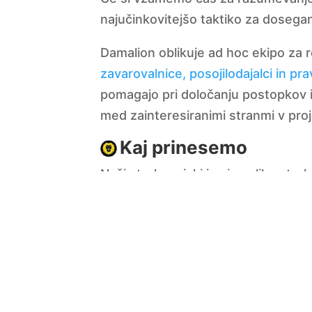
najučinkovitejšo taktiko za doseganj
Damalion oblikuje ad hoc ekipo za 
zavarovalnice, posojilodajalci in pra
pomagajo pri določanju postopkov i
med zainteresiranimi stranmi v proj
Kaj prinesemo
Naši strokovnjaki imajo veliko stro
strateških in taktičnih storitev na
usmerjevalnimi odbori, projektnimi s
Damalion uporablja strokovno znanj
za vse faze kapitalskih projektov. 
izhodišča, obnovitve, zagona in za