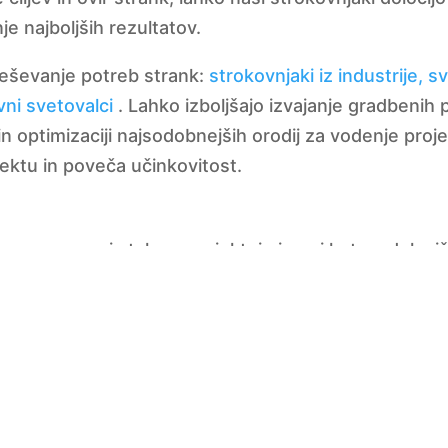
e najboljših rezultatov.
reševanje potreb strank:
strokovnjaki iz industrije, sv
vni svetovalci
. Lahko izboljšajo izvajanje gradbenih
n optimizaciji najsodobnejših orodij za vodenje pro
ektu in poveča učinkovitost.
kovnega znanja tako v projektni pisarni kot na delovi
 ravneh organizacij naših strank, vključno z upravni
kupinami in revizijskimi komisijami.
e pri oblikovanju urnika, pregledu in vrednotenju n
Naši strokovnjaki za načrtovanje so usposobljeni pri 
gona ter izvajanja zapletenih ocen časovnih zamud i