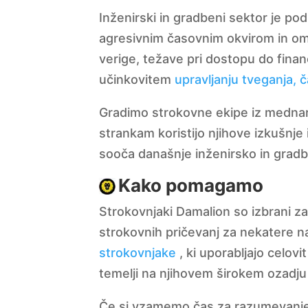
Inženirski in gradbeni sektor je po
agresivnim časovnim okvirom in ome
verige, težave pri dostopu do finan
učinkovitem
upravljanju tveganja, 
Gradimo strokovne ekipe iz mednaro
strankam koristijo njihove izkušnje
sooča današnje inženirsko in gradb
Kako pomagamo
Strokovnjaki Damalion so izbrani za
strokovnih pričevanj za nekatere n
strokovnjake
, ki uporabljajo celovi
temelji na njihovem širokem ozadju i
Če si vzamemo čas za razumevanje ci