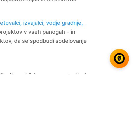
etovalci, izvajalci, vodje gradnje,
 projektov v vseh panogah – in
jektov, da se spodbudi sodelovanje
šču. Uporabljajo se za zagotavljanje
m odborom, najvišjim vodstvom,
apredka metode kritične poti (CPM)
razvoju in analizi načrtov ponudb,
n časovnih učinkov.