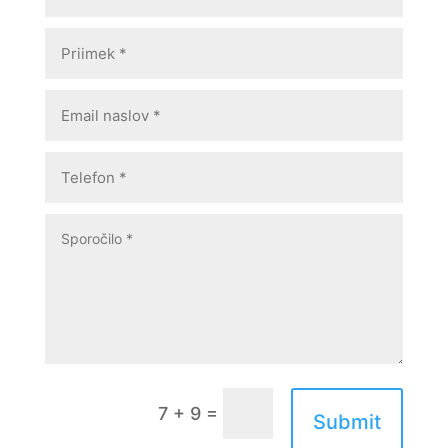
=
7 + 9
Submit