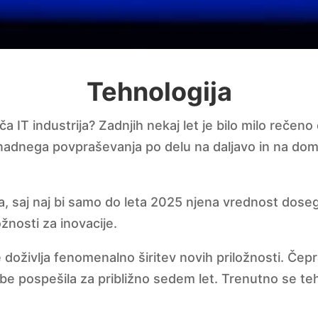
Tehnologija
 IT industrija? Zadnjih nekaj let je bilo milo rečeno
 nenadnega povpraševanja po delu na daljavo in na do
a, saj naj bi samo do leta 2025 njena vrednost dosegl
žnosti za inovacije.
 doživlja fenomenalno širitev novih priložnosti. Čepr
mbe pospešila za približno sedem let. Trenutno se teh