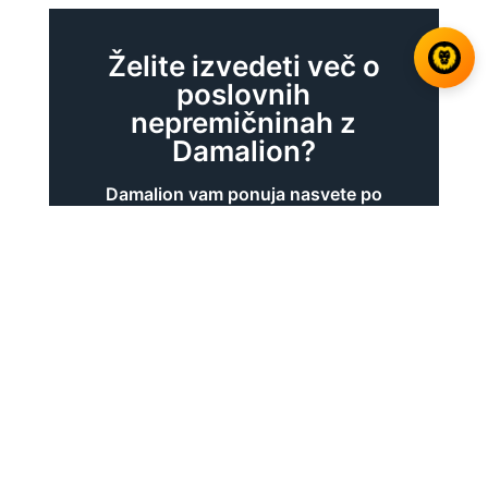
Želite izvedeti več o
poslovnih
nepremičninah z
Damalion?
Damalion vam ponuja nasvete po
meri, ki jih nudijo neposredno
operativni strokovnjaki s področij, ki
izzivajo vaše podjetje.
Svetujemo vam, da podatke
posredujete v najboljšem
primeru, da bomo lahko izpolnili
vaše zahteve in se v naslednjih
8 urah vrnili k vam.