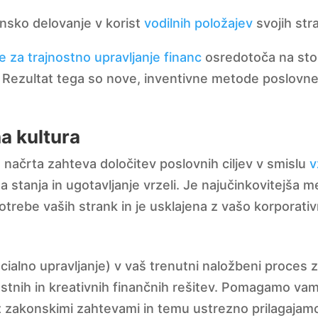
nsko delovanje v korist
vodilnih položajev
svojih str
e za trajnostno upravljanje financ
osredotoča na stori
a. Rezultat tega so nove, inventivne metode poslovn
na kultura
 načrta zahteva določitev poslovnih ciljev v smislu
v
 stanja in ugotavljanje vrzeli. Je najučinkovitejša m
 potrebe vaših strank in je usklajena z vašo korporati
socialno upravljanje) v vaš trenutni naložbeni proce
ostnih in kreativnih finančnih rešitev. Pomagamo vam
z zakonskimi zahtevami in temu ustrezno prilagajam