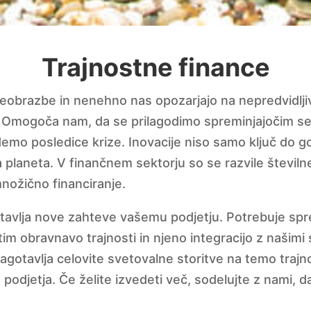
Trajnostne finance
eobrazbe in nenehno nas opozarjajo na nepredvidljiv
e. Omogoča nam, da se prilagodimo spreminjajočim se
demo posledice krize. Inovacije niso samo ključ do
planeta. V finančnem sektorju so se razvile številne
množično financiranje.
avlja nove zahteve vašemu podjetju. Potrebuje spre
itim obravnavo trajnosti in njeno integracijo z našimi
agotavlja celovite svetovalne storitve na temo trajn
djetja. Če želite izvedeti več, sodelujte z nami, da bi