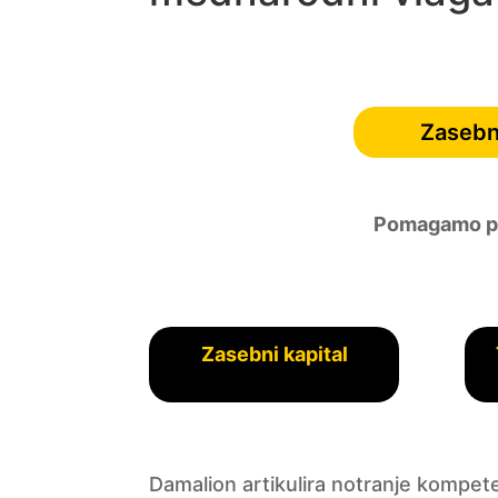
Zasebn
Pomagamo pos
Zasebni kapital
Damalion artikulira notranje kompet