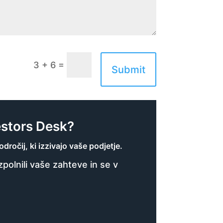
=
3 + 6
Submit
estors Desk?
ročij, ki izzivajo vaše podjetje.
olnili vaše zahteve in se v