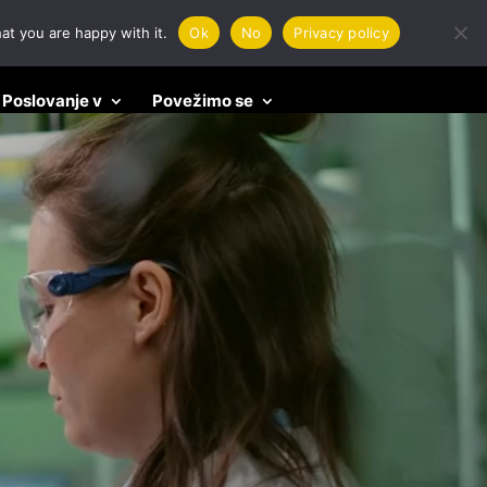
at you are happy with it.
Ok
No
Privacy policy
Poslovanje v
Povežimo se
Do you have a request? – Act now.
Please fill out the following form with
details. We will contact you in the next
hours.