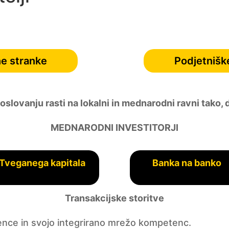
e stranke
Podjetnišk
lovanju rasti na lokalni in mednarodni ravni tako, 
MEDNARODNI INVESTITORJI
Tveganega kapitala
Banka na banko
Transakcijske storitve
ence in svojo integrirano mrežo kompetenc.