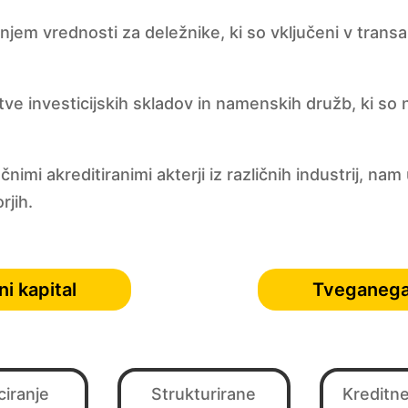
em vrednosti za deležnike, ki so vključeni v transak
e investicijskih skladov in namenskih družb, ki so 
imi akreditiranimi akterji iz različnih industrij, na
rjih.
i kapital
Tveganega 
ciranje
Strukturirane
Kreditne