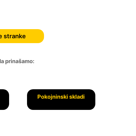
e stranke
da prinašamo:
Pokojninski skladi