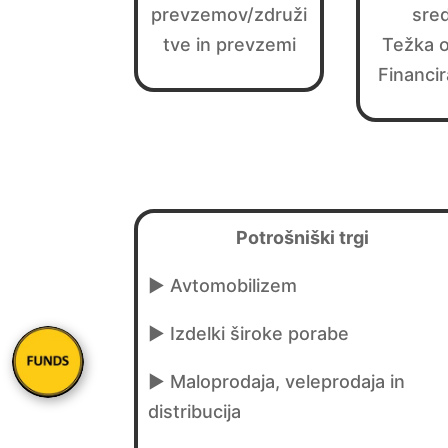
prevzemov/združi
sre
tve in prevzemi
Težka 
Financir
Potrošniški trgi
► Avtomobilizem
► Izdelki široke porabe
► Maloprodaja, veleprodaja in
distribucija