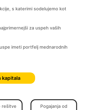
cije, s katerimi sodelujemo kot
najprimernejši za uspeh vaših
m uspe imeti portfelj mednarodnih
kapitala
 rešitve
Pogajanja od