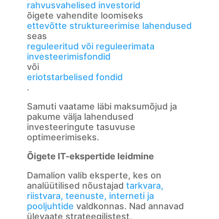
rahvusvahelised investorid
õigete vahendite loomiseks
ettevõtte struktureerimise lahendused
seas
reguleeritud või reguleerimata
investeerimisfondid
või
eriotstarbelised fondid
.
Samuti vaatame läbi maksumõjud ja
pakume välja lahendused
investeeringute tasuvuse
optimeerimiseks.
Õigete IT-ekspertide leidmine
Damalion valib eksperte, kes on
analüütilised nõustajad
tarkvara,
riistvara, teenuste, interneti ja
pooljuhtide
valdkonnas. Nad annavad
ülevaate strateegilistest,