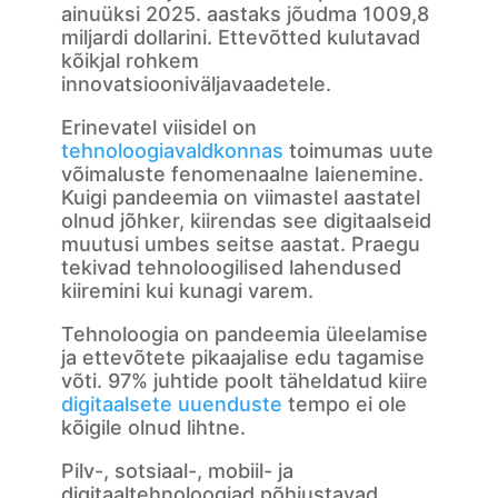
ainuüksi 2025. aastaks jõudma 1009,8
miljardi dollarini. Ettevõtted kulutavad
kõikjal rohkem
innovatsiooniväljavaadetele.
Erinevatel viisidel on
tehnoloogiavaldkonnas
toimumas uute
võimaluste fenomenaalne laienemine.
Kuigi pandeemia on viimastel aastatel
olnud jõhker, kiirendas see digitaalseid
muutusi umbes seitse aastat. Praegu
tekivad tehnoloogilised lahendused
kiiremini kui kunagi varem.
Tehnoloogia on pandeemia üleelamise
ja ettevõtete pikaajalise edu tagamise
võti. 97% juhtide poolt täheldatud kiire
digitaalsete uuenduste
tempo ei ole
kõigile olnud lihtne.
Pilv-, sotsiaal-, mobiil- ja
digitaaltehnoloogiad põhjustavad