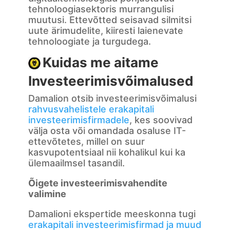
tehnoloogiasektoris murrangulisi
muutusi. Ettevõtted seisavad silmitsi
uute ärimudelite, kiiresti laienevate
tehnoloogiate ja turgudega.
Kuidas me aitame
Investeerimisvõimalused
Damalion otsib investeerimisvõimalusi
rahvusvahelistele erakapitali
investeerimisfirmadele
, kes soovivad
välja osta või omandada osaluse IT-
ettevõtetes, millel on suur
kasvupotentsiaal nii kohalikul kui ka
ülemaailmsel tasandil.
Õigete investeerimisvahendite
valimine
Damalioni ekspertide meeskonna tugi
erakapitali investeerimisfirmad ja muud