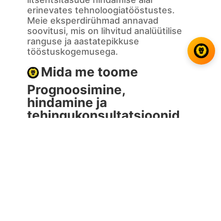
erinevates tehnoloogiatööstustes.
Meie eksperdirühmad annavad
soovitusi, mis on lihvitud analüütilise
ranguse ja aastatepikkuse
tööstuskogemusega.
Mida me toome
Prognoosimine,
hindamine ja
tehingukonsultatsioonid
Meie kliendid toetuvad meie hindamis-
ja tööstusspetsialistidele, kes
mõistavad varade ja ettevõtete
prognoosimise keerukust pidevalt
muutuvatel turgudel. Meie
konsultandid annavad oma panuse
intellektuaalomandi hindamisse,
finantsanalüüsi, valdkondlike
teadmiste ja praktiliste kogemuste