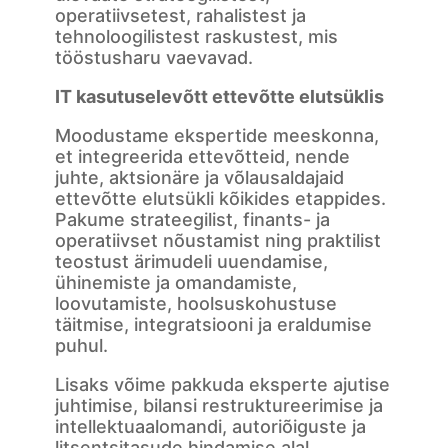
operatiivsetest, rahalistest ja
tehnoloogilistest raskustest, mis
tööstusharu vaevavad.
IT kasutuselevõtt ettevõtte elutsüklis
Moodustame ekspertide meeskonna,
et integreerida ettevõtteid, nende
juhte, aktsionäre ja võlausaldajaid
ettevõtte elutsükli kõikides etappides.
Pakume strateegilist, finants- ja
operatiivset nõustamist ning praktilist
teostust ärimudeli uuendamise,
ühinemiste ja omandamiste,
loovutamiste, hoolsuskohustuse
täitmise, integratsiooni ja eraldumise
puhul.
Lisaks võime pakkuda eksperte ajutise
juhtimise, bilansi restruktureerimise ja
intellektuaalomandi, autoriõiguste ja
litsentsitasude hindamise alal