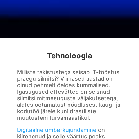
Tehnoloogia
Milliste takistustega seisab IT-tööstus
praegu silmitsi? Viimased aastad on
olnud pehmelt öeldes kummalised.
Igasugused ettevõtted on seisnud
silmitsi mitmesuguste väljakutsetega,
alates ootamatust nõudlusest kaug- ja
kodutöö järele kuni drastiliste
muutusteni turvamaastikul.
Digitaalne ümberkujundamine
on
kiirenenud ja selle väärtus peaks