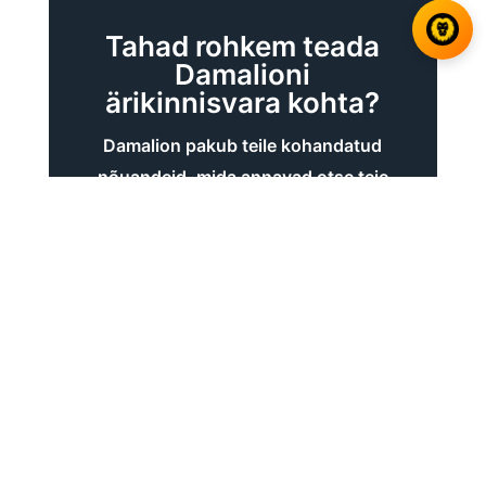
Tahad rohkem teada
Damalioni
ärikinnisvara kohta?
Damalion pakub teile kohandatud
nõuandeid, mida annavad otse teie
äri väljakutsuvate valdkondade
eksperdid.
Soovitame teil anda teavet
parimal viisil, et saaksime teie
nõudmist kvalifitseerida ja
järgmise 8 tunni jooksul teie
poole pöörduda.