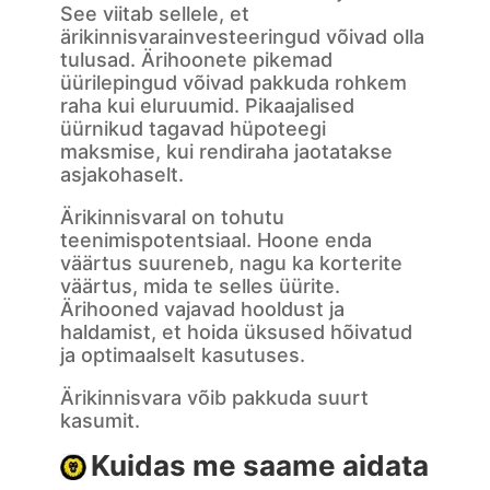
See viitab sellele, et
ärikinnisvarainvesteeringud võivad olla
tulusad. Ärihoonete pikemad
üürilepingud võivad pakkuda rohkem
raha kui eluruumid. Pikaajalised
üürnikud tagavad hüpoteegi
maksmise, kui rendiraha jaotatakse
asjakohaselt.
Ärikinnisvaral on tohutu
teenimispotentsiaal. Hoone enda
väärtus suureneb, nagu ka korterite
väärtus, mida te selles üürite.
Ärihooned vajavad hooldust ja
haldamist, et hoida üksused hõivatud
ja optimaalselt kasutuses.
Ärikinnisvara võib pakkuda suurt
kasumit.
Kuidas me saame aidata