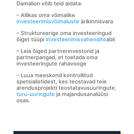
Damalion võib teid aidata:
– Allikas oma võimalike
investeerimisvõimaluste
ärikinnisvara
– Struktureerige oma investeeringud
õiget tüüpi
investeerimisvahendite
abil
– Leia õiged partnerinvestorid ja
partnerpangad, et toetada oma
investeeringute rahavooge
– Luua meeskond kontrollitud
spetsialistidest, kes teostavad teie
arendusprojekti teostatavusuuringute,
turu-uuringute
ja majandusanalüüsi
osas.