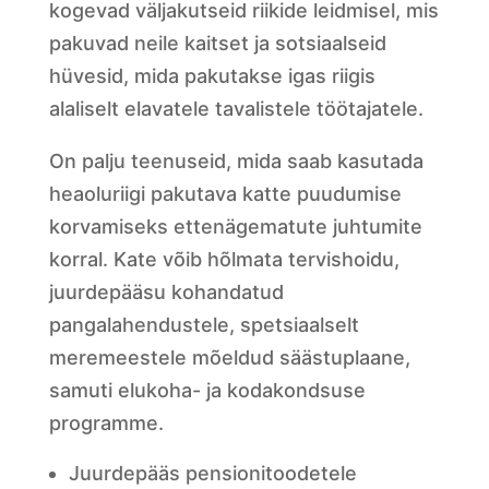
kogevad väljakutseid riikide leidmisel, mis
pakuvad neile kaitset ja sotsiaalseid
hüvesid, mida pakutakse igas riigis
alaliselt elavatele tavalistele töötajatele.
On palju teenuseid, mida saab kasutada
heaoluriigi pakutava katte puudumise
korvamiseks ettenägematute juhtumite
korral. Kate võib hõlmata tervishoidu,
juurdepääsu kohandatud
pangalahendustele, spetsiaalselt
meremeestele mõeldud säästuplaane,
samuti elukoha- ja kodakondsuse
programme.
Juurdepääs pensionitoodetele