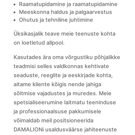
Raamatupidamine ja raamatupidamine
Meeskonna haldus ja palgaarvestus
Ohutus ja tehniline juhtimine
Üksikasjalik teave meie teenuste kohta
on loetletud allpool.
Kasutades ära oma võrgustiku põhjalikke
teadmisi selles valdkonnas kehtivate
seaduste, reeglite ja eeskirjade kohta,
aitame kliente kõigis nende jahiga
sõitmise vajadustes ja muredes. Meie
spetsialiseerumine laitmatu teeninduse
ja professionaalsuse pakkumisele
võimaldab meil positsioneerida
DAMALIONi usaldusväärse jahiteenuste