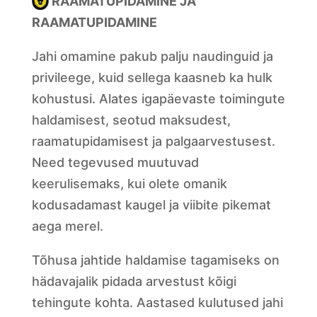
RAAMATUPIDAMINE JA
RAAMATUPIDAMINE
Jahi omamine pakub palju naudinguid ja
privileege, kuid sellega kaasneb ka hulk
kohustusi. Alates igapäevaste toimingute
haldamisest, seotud maksudest,
raamatupidamisest ja palgaarvestusest.
Need tegevused muutuvad
keerulisemaks, kui olete omanik
kodusadamast kaugel ja viibite pikemat
aega merel.
Tõhusa jahtide haldamise tagamiseks on
hädavajalik pidada arvestust kõigi
tehingute kohta. Aastased kulutused jahi