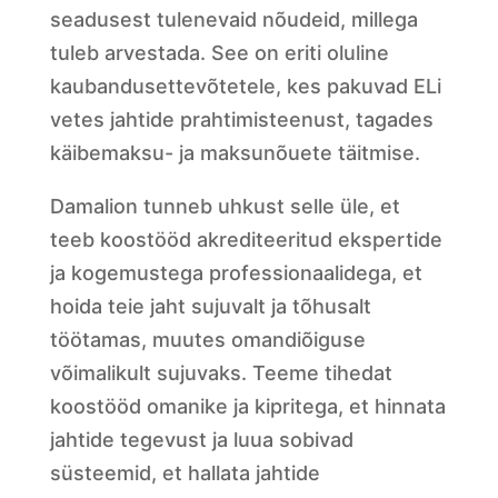
seadusest tulenevaid nõudeid, millega
tuleb arvestada. See on eriti oluline
kaubandusettevõtetele, kes pakuvad ELi
vetes jahtide prahtimisteenust, tagades
käibemaksu- ja maksunõuete täitmise.
Damalion tunneb uhkust selle üle, et
teeb koostööd akrediteeritud ekspertide
ja kogemustega professionaalidega, et
hoida teie jaht sujuvalt ja tõhusalt
töötamas, muutes omandiõiguse
võimalikult sujuvaks. Teeme tihedat
koostööd omanike ja kipritega, et hinnata
jahtide tegevust ja luua sobivad
süsteemid, et hallata jahtide