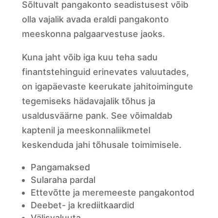
Sõltuvalt pangakonto seadistusest võib
olla vajalik avada eraldi pangakonto
meeskonna palgaarvestuse jaoks.
Kuna jaht võib iga kuu teha sadu
finantstehinguid erinevates valuutades,
on igapäevaste keerukate jahitoimingute
tegemiseks hädavajalik tõhus ja
usaldusväärne pank. See võimaldab
kaptenil ja meeskonnaliikmetel
keskenduda jahi tõhusale toimimisele.
Pangamaksed
Sularaha pardal
Ettevõtte ja meremeeste pangakontod
Deebet- ja krediitkaardid
Välisvaluuta