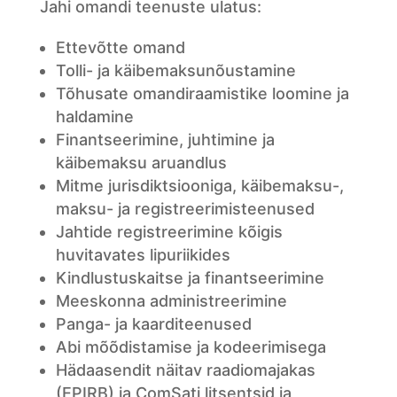
Jahi omandi teenuste ulatus:
Ettevõtte omand
Tolli- ja käibemaksunõustamine
Tõhusate omandiraamistike loomine ja
haldamine
Finantseerimine, juhtimine ja
käibemaksu aruandlus
Mitme jurisdiktsiooniga, käibemaksu-,
maksu- ja registreerimisteenused
Jahtide registreerimine kõigis
huvitavates lipuriikides
Kindlustuskaitse ja finantseerimine
Meeskonna administreerimine
Panga- ja kaarditeenused
Abi mõõdistamise ja kodeerimisega
Hädaasendit näitav raadiomajakas
(EPIRB) ja ComSati litsentsid ja