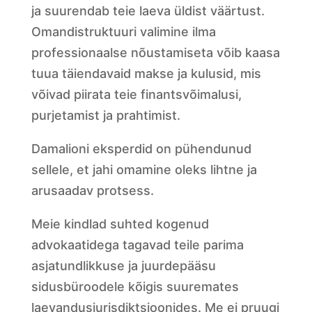
ja suurendab teie laeva üldist väärtust.
Omandistruktuuri valimine ilma
professionaalse nõustamiseta võib kaasa
tuua täiendavaid makse ja kulusid, mis
võivad piirata teie finantsvõimalusi,
purjetamist ja prahtimist.
Damalioni eksperdid on pühendunud
sellele, et jahi omamine oleks lihtne ja
arusaadav protsess.
Meie kindlad suhted kogenud
advokaatidega tagavad teile parima
asjatundlikkuse ja juurdepääsu
sidusbüroodele kõigis suuremates
laevandusjurisdiktsioonides. Me ei pruugi