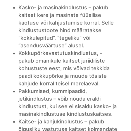
Kasko- ja masinakindlustus – pakub
kaitset kere ja masinate füüsilise
kaotuse või kahjustumise korral. Selle
kindlustustoote hind määratakse
“kokkulepitud”, “tegeliku” või
“asendusväärtuse” alusel.
Kokkupõrkevastutuskindlustus, –
pakub omanikule kaitset juriidiliste
kohustuste eest, mis võivad tekkida
paadi kokkupõrke ja muude tõsiste
kahjude korral teisel merelaeval.
Pakkumised, kummipaadid,
jetikindlustus – võib nõuda eraldi
kindlustust, kui see ei sisaldu kasko- ja
masinakindlustuse kindlustuskaitses.
Kaitse- ja kahjukindlustus – pakub
õigusliku vastutuse kaitset kolmandate