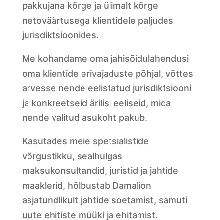
pakkujana kõrge ja ülimalt kõrge
netoväärtusega klientidele paljudes
jurisdiktsioonides.
Me kohandame oma jahisõidulahendusi
oma klientide erivajaduste põhjal, võttes
arvesse nende eelistatud jurisdiktsiooni
ja konkreetseid ärilisi eeliseid, mida
nende valitud asukoht pakub.
Kasutades meie spetsialistide
võrgustikku, sealhulgas
maksukonsultandid, juristid ja jahtide
maaklerid, hõlbustab Damalion
asjatundlikult jahtide soetamist, samuti
uute ehitiste müüki ja ehitamist.