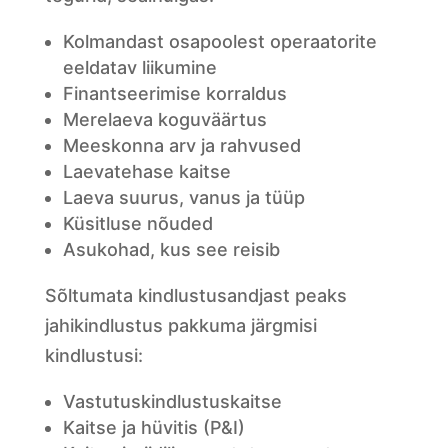
Kolmandast osapoolest operaatorite
eeldatav liikumine
Finantseerimise korraldus
Merelaeva koguväärtus
Meeskonna arv ja rahvused
Laevatehase kaitse
Laeva suurus, vanus ja tüüp
Küsitluse nõuded
Asukohad, kus see reisib
Sõltumata kindlustusandjast peaks
jahikindlustus pakkuma järgmisi
kindlustusi:
Vastutuskindlustuskaitse
Kaitse ja hüvitis (P&I)