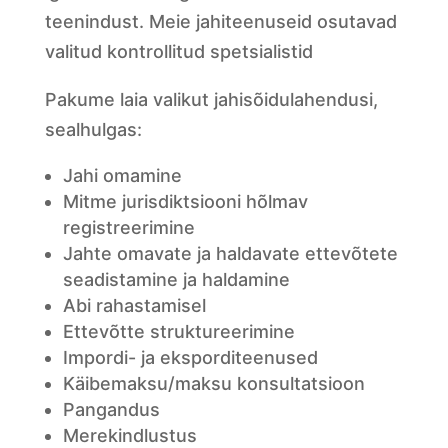
teenindust. Meie jahiteenuseid osutavad
valitud kontrollitud spetsialistid
Pakume laia valikut jahisõidulahendusi,
sealhulgas:
Jahi omamine
Mitme jurisdiktsiooni hõlmav
registreerimine
Jahte omavate ja haldavate ettevõtete
seadistamine ja haldamine
Abi rahastamisel
Ettevõtte struktureerimine
Impordi- ja eksporditeenused
Käibemaksu/maksu konsultatsioon
Pangandus
Merekindlustus