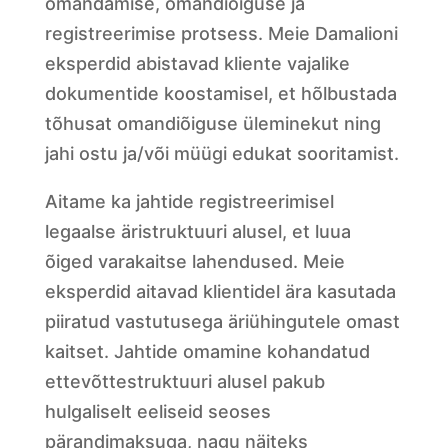
omandamise, omandiõiguse ja
registreerimise protsess. Meie Damalioni
eksperdid abistavad kliente vajalike
dokumentide koostamisel, et hõlbustada
tõhusat omandiõiguse üleminekut ning
jahi ostu ja/või müügi edukat sooritamist.
Aitame ka jahtide registreerimisel
legaalse äristruktuuri alusel, et luua
õiged varakaitse lahendused. Meie
eksperdid aitavad klientidel ära kasutada
piiratud vastutusega äriühingutele omast
kaitset. Jahtide omamine kohandatud
ettevõttestruktuuri alusel pakub
hulgaliselt eeliseid seoses
pärandimaksuga, nagu näiteks