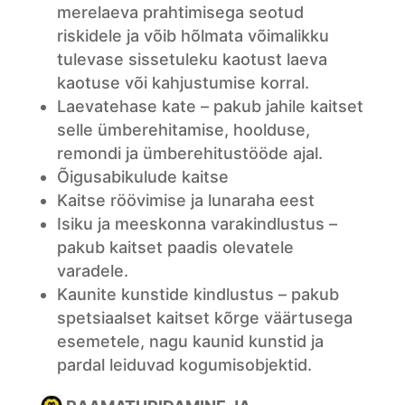
merelaeva prahtimisega seotud
riskidele ja võib hõlmata võimalikku
tulevase sissetuleku kaotust laeva
kaotuse või kahjustumise korral.
Laevatehase kate – pakub jahile kaitset
selle ümberehitamise, hoolduse,
remondi ja ümberehitustööde ajal.
Õigusabikulude kaitse
Kaitse röövimise ja lunaraha eest
Isiku ja meeskonna varakindlustus –
pakub kaitset paadis olevatele
varadele.
Kaunite kunstide kindlustus – pakub
spetsiaalset kaitset kõrge väärtusega
esemetele, nagu kaunid kunstid ja
pardal leiduvad kogumisobjektid.