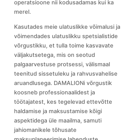
operatsioone nii kodusadamas kui ka
merel.
Kasutades meie ulatuslikke võimalusi ja
võimendades ulatuslikku spetsialistide
võrgustikku, et tulla toime kasvavate
väljakutsetega, mis on seotud
palgaarvestuse protsessi, välismaal
teenitud sissetuleku ja rahvusvahelise
aruandlusega. DAMALIONi võrgustik
koosneb professionaalidest ja
töötajatest, kes tegelevad ettevõtte
haldamise ja maksustamise kõigi
aspektidega üle maailma, samuti
jahiomanikele tõhusate
maksuplaneerimise lahenduste