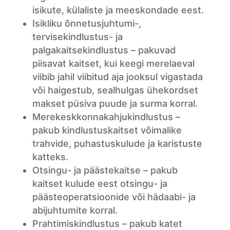
isikute, külaliste ja meeskondade eest.
Isikliku õnnetusjuhtumi-,
tervisekindlustus- ja
palgakaitsekindlustus – pakuvad
piisavat kaitset, kui keegi merelaeval
viibib jahil viibitud aja jooksul vigastada
või haigestub, sealhulgas ühekordset
makset püsiva puude ja surma korral.
Merekeskkonnakahjukindlustus –
pakub kindlustuskaitset võimalike
trahvide, puhastuskulude ja karistuste
katteks.
Otsingu- ja päästekaitse – pakub
kaitset kulude eest otsingu- ja
päästeoperatsioonide või hädaabi- ja
abijuhtumite korral.
Prahtimiskindlustus – pakub katet