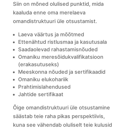
Siin on mõned olulised punktid, mida
kaaluda enne oma merelaeva
omandistruktuuri üle otsustamist.
Laeva väärtus ja mõõtmed
Ettenähtud ristlusmaa ja kasutusala
Saadaolevad rahastamisnõuded
Omaniku meresõidukvalifikatsioon
(erakasutuseks)
Meeskonna nõuded ja sertifikaadid
Omaniku elukohariik
Prahtimislahendused
Jahtide sertifikaat
Õige omandistruktuuri üle otsustamine
säästab teie raha pikas perspektiivis,
kuna see vähendab oluliselt teie kulusid