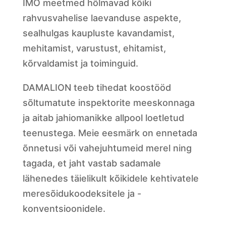
IMO meetmed hõlmavad kõiki
rahvusvahelise laevanduse aspekte,
sealhulgas kaupluste kavandamist,
mehitamist, varustust, ehitamist,
kõrvaldamist ja toiminguid.
DAMALION teeb tihedat koostööd
sõltumatute inspektorite meeskonnaga
ja aitab jahiomanikke allpool loetletud
teenustega. Meie eesmärk on ennetada
õnnetusi või vahejuhtumeid merel ning
tagada, et jaht vastab sadamale
lähenedes täielikult kõikidele kehtivatele
meresõidukoodeksitele ja -
konventsioonidele.