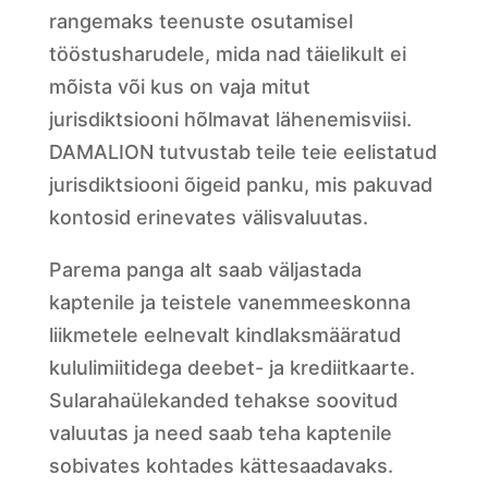
rangemaks teenuste osutamisel
tööstusharudele, mida nad täielikult ei
mõista või kus on vaja mitut
jurisdiktsiooni hõlmavat lähenemisviisi.
DAMALION tutvustab teile teie eelistatud
jurisdiktsiooni õigeid panku, mis pakuvad
kontosid erinevates välisvaluutas.
Parema panga alt saab väljastada
kaptenile ja teistele vanemmeeskonna
liikmetele eelnevalt kindlaksmääratud
kululimiitidega deebet- ja krediitkaarte.
Sularahaülekanded tehakse soovitud
valuutas ja need saab teha kaptenile
sobivates kohtades kättesaadavaks.