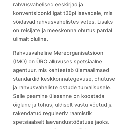
rahvusvahelised eeskirjad ja
konventsioonid igat tüüpi laevadele, mis
sõidavad rahvusvahelistes vetes. Lisaks
on reisijate ja meeskonna ohutus pardal
ülimalt oluline.
Rahvusvaheline Mereorganisatsioon
(IMO) on ÜRO alluvuses spetsiaalne
agentuur, mis kehtestab ülemaailmsed
standardid keskkonnategevuse, ohutuse
ja rahvusvaheliste ostude turvalisusele.
Selle peamine ülesanne on koostada
õiglane ja tõhus, üldiselt vastu võetud ja
rakendatud reguleeriv raamistik
spetsiaalselt laevandustööstuse jaoks.