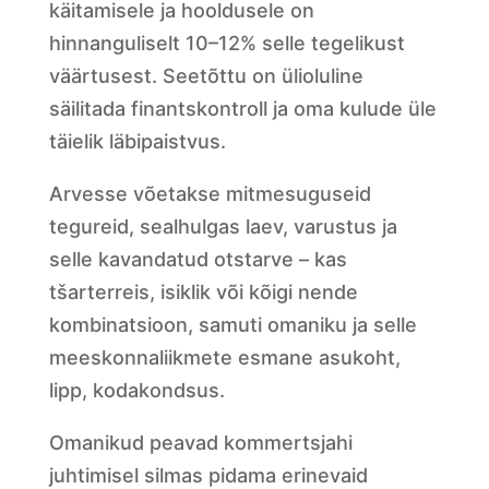
käitamisele ja hooldusele on
hinnanguliselt 10–12% selle tegelikust
väärtusest. Seetõttu on ülioluline
säilitada finantskontroll ja oma kulude üle
täielik läbipaistvus.
Arvesse võetakse mitmesuguseid
tegureid, sealhulgas laev, varustus ja
selle kavandatud otstarve – kas
tšarterreis, isiklik või kõigi nende
kombinatsioon, samuti omaniku ja selle
meeskonnaliikmete esmane asukoht,
lipp, kodakondsus.
Omanikud peavad kommertsjahi
juhtimisel silmas pidama erinevaid