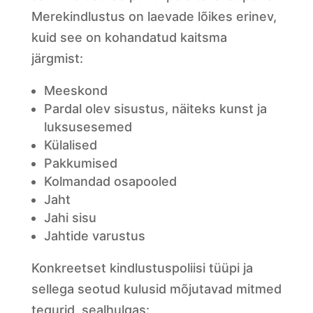
Merekindlustus on laevade lõikes erinev,
kuid see on kohandatud kaitsma
järgmist:
Meeskond
Pardal olev sisustus, näiteks kunst ja
luksusesemed
Külalised
Pakkumised
Kolmandad osapooled
Jaht
Jahi sisu
Jahtide varustus
Konkreetset kindlustuspoliisi tüüpi ja
sellega seotud kulusid mõjutavad mitmed
tegurid, sealhulgas: