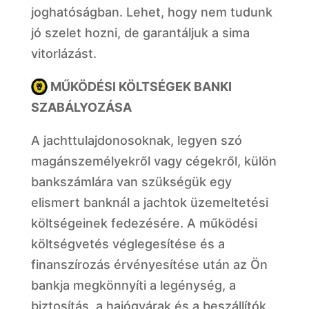
joghatóságban. Lehet, hogy nem tudunk
jó szelet hozni, de garantáljuk a sima
vitorlázást.
MŰKÖDÉSI KÖLTSÉGEK BANKI
SZABÁLYOZÁSA
A jachttulajdonosoknak, legyen szó
magánszemélyekről vagy cégekről, külön
bankszámlára van szükségük egy
elismert banknál a jachtok üzemeltetési
költségeinek fedezésére. A működési
költségvetés véglegesítése és a
finanszírozás érvényesítése után az Ön
bankja megkönnyíti a legénység, a
biztosítás, a hajógyárak és a beszállítók