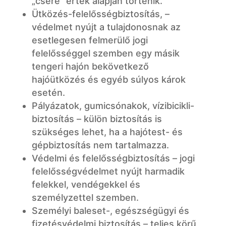
„csere” érték alapján történik.
Ütközés-felelősségbiztosítás, –
védelmet nyújt a tulajdonosnak az
esetlegesen felmerülő jogi
felelősséggel szemben egy másik
tengeri hajón bekövetkező
hajóütközés és egyéb súlyos károk
esetén.
Pályázatok, gumicsónakok, vízibicikli-
biztosítás – külön biztosítás is
szükséges lehet, ha a hajótest- és
gépbiztosítás nem tartalmazza.
Védelmi és felelősségbiztosítás – jogi
felelősségvédelmet nyújt harmadik
felekkel, vendégekkel és
személyzettel szemben.
Személyi baleset-, egészségügyi és
fizetésvédelmi biztosítás – teljes körű