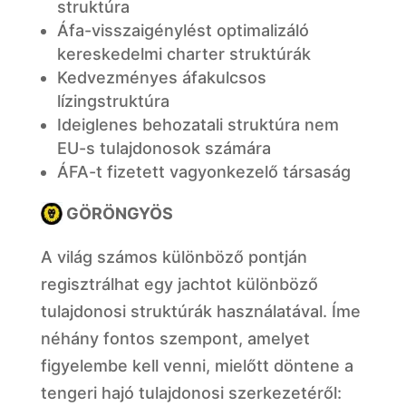
struktúra
Áfa-visszaigénylést optimalizáló
kereskedelmi charter struktúrák
Kedvezményes áfakulcsos
lízingstruktúra
Ideiglenes behozatali struktúra nem
EU-s tulajdonosok számára
ÁFA-t fizetett vagyonkezelő társaság
GÖRÖNGYÖS
A világ számos különböző pontján
regisztrálhat egy jachtot különböző
tulajdonosi struktúrák használatával. Íme
néhány fontos szempont, amelyet
figyelembe kell venni, mielőtt döntene a
tengeri hajó tulajdonosi szerkezetéről: