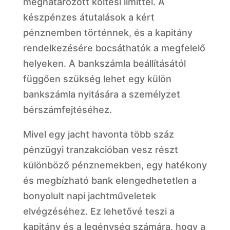
meghatározott költési limittel. A
készpénzes átutalások a kért
pénznemben történnek, és a kapitány
rendelkezésére bocsáthatók a megfelelő
helyeken. A bankszámla beállításától
függően szükség lehet egy külön
bankszámla nyitására a személyzet
bérszámfejtéséhez.
Mivel egy jacht havonta több száz
pénzügyi tranzakcióban vesz részt
különböző pénznemekben, egy hatékony
és megbízható bank elengedhetetlen a
bonyolult napi jachtműveletek
elvégzéséhez. Ez lehetővé teszi a
kapitány és a legénység számára, hogy a