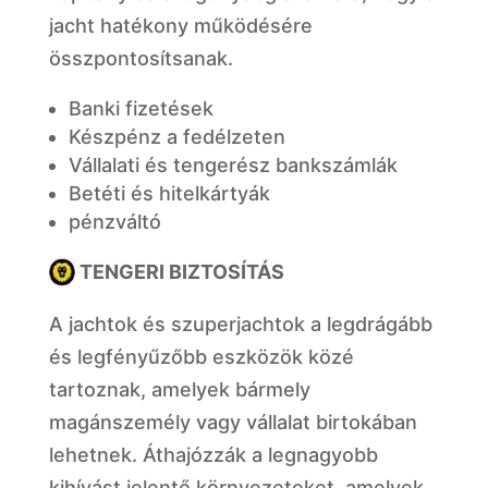
jacht hatékony működésére
összpontosítsanak.
Banki fizetések
Készpénz a fedélzeten
Vállalati és tengerész bankszámlák
Betéti és hitelkártyák
pénzváltó
TENGERI BIZTOSÍTÁS
A jachtok és szuperjachtok a legdrágább
és legfényűzőbb eszközök közé
tartoznak, amelyek bármely
magánszemély vagy vállalat birtokában
lehetnek. Áthajózzák a legnagyobb
kihívást jelentő környezeteket, amelyek