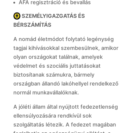
ÁFA regisztráció és bevallás
SZEMÉLYIGAZGATÁS ÉS
BÉRSZÁMÍTÁS
A nomád életmódot folytató legénység
tagjai kihívásokkal szembesülnek, amikor
olyan országokat találnak, amelyek
védelmet és szociális juttatásokat
biztosítanak számukra, bármely
országban állandó lakóhellyel rendelkező
normál munkavállalóknak.
A jóléti állam által nyújtott fedezetlenség
ellensúlyozására rendkívül sok
szolgáltatás létezik. A fedezet magában