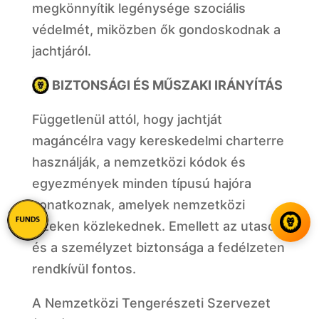
megkönnyítik legénysége szociális
védelmét, miközben ők gondoskodnak a
jachtjáról.
BIZTONSÁGI ÉS MŰSZAKI IRÁNYÍTÁS
Függetlenül attól, hogy jachtját
magáncélra vagy kereskedelmi charterre
használják, a nemzetközi kódok és
egyezmények minden típusú hajóra
vonatkoznak, amelyek nemzetközi
vizeken közlekednek. Emellett az utasok
és a személyzet biztonsága a fedélzeten
rendkívül fontos.
A Nemzetközi Tengerészeti Szervezet