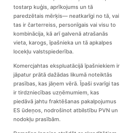
tostarp kuģis, aprīkojums un tā
paredzētais mērķis— neatkarīgi no tā, vai
tas ir čarterreiss, personīgais vai visu to
kombinācija, kā arī galvenā atrašanās
vieta, karogs, īpašnieka un tā apkalpes
locekļu valstspiederība.
Komercjahtas ekspluatācijā īpašniekiem ir
jāpatur prātā dažādas likumā noteiktās
prasības, kas jāņem vērā. Īpaši svarīgi tas
ir tirdzniecības uzņēmumiem, kas
piedāvā jahtu fraktēšanas pakalpojumus
ES ūdeņos, nodrošinot atbilstību PVN un
nodokļu prasībām.