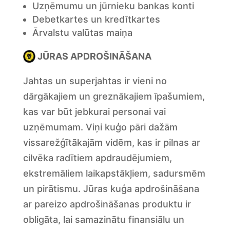
Uzņēmumu un jūrnieku bankas konti
Debetkartes un kredītkartes
Ārvalstu valūtas maiņa
JŪRAS APDROŠINĀŠANA
Jahtas un superjahtas ir vieni no
dārgākajiem un greznākajiem īpašumiem,
kas var būt jebkurai personai vai
uzņēmumam. Viņi kuģo pāri dažām
vissarežģītākajām vidēm, kas ir pilnas ar
cilvēka radītiem apdraudējumiem,
ekstremāliem laikapstākļiem, sadursmēm
un pirātismu. Jūras kuģa apdrošināšana
ar pareizo apdrošināšanas produktu ir
obligāta, lai samazinātu finansiālu un