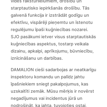
vides raksturlielumiem, drošību un
starptautisko iepirkšanās drošību. Tās
galvenā funkcija ir izstrādāt godīgu un
efektīvu, vispārēji pieņemtu un īstenotu
regulējumu īpaši kuģniecības nozarei.
SJO pasākumi ietver visus starptautiskās
kuģniecības aspektus, tostarp veikala
dizainu, apkalpi, aprīkojumu, būvniecību,
iznīcināšanu un darbības.
DAMALION cieši sadarbojas ar neatkarīgu
inspektoru komandu un palīdz jahtu
īpašniekiem sniegt pakalpojumus, kas
uzskaitīti zemāk. Mūsu mērķis ir novērst
negadījumus vai incidentus jūrā un
nodrošināt, ka jahta, tuvojoties ostai,