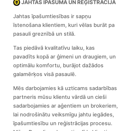
JAHTAS ĪPAŠUMA UN REĢISTRĀCIJA
Jahtas īpašumtiesības ir sapņu
īstenošana klientiem, kuri vēlas burāt pa
pasauli greznībā un stilā.
Tas piedāvā kvalitatīvu laiku, kas
pavadīts kopā ar ģimeni un draugiem, un
optimālu komfortu, burājot dažādos
galamērķos visā pasaulē.
Mēs darbojamies kā uzticams sadarbības
partneris mūsu klientu vārdā un cieši
sadarbojamies ar aģentiem un brokeriem,
lai nodrošinātu veiksmīgu jahtu iegādes,
īpašumtiesību un reģistrācijas procesu.