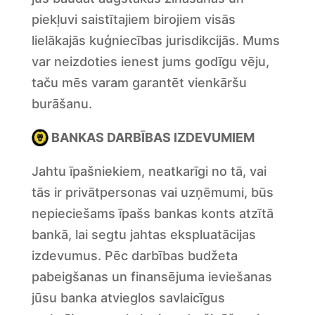
piekļuvi saistītajiem birojiem visās
lielākajās kuģniecības jurisdikcijās. Mums
var neizdoties ienest jums godīgu vēju,
taču mēs varam garantēt vienkāršu
burāšanu.
BANKAS DARBĪBAS IZDEVUMIEM
Jahtu īpašniekiem, neatkarīgi no tā, vai
tās ir privātpersonas vai uzņēmumi, būs
nepieciešams īpašs bankas konts atzītā
bankā, lai segtu jahtas ekspluatācijas
izdevumus. Pēc darbības budžeta
pabeigšanas un finansējuma ieviešanas
jūsu banka atvieglos savlaicīgus