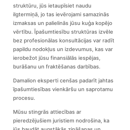
struktūru, jūs ietaupīsiet naudu
ilgtermiņā, jo tas ievērojami samazinās
izmaksas un palielinās jūsu kuģa kopējo
vērtību. Īpašumtiesību struktūras izvēle
bez profesionālas konsultācijas var radīt
papildu nodokļus un izdevumus, kas var
ierobežot jūsu finansiālās iespējas,
burāšanu un fraktēšanas darbības.
Damalion eksperti cenšas padarīt jahtas
īpašumtiesības vienkāršu un saprotamu
procesu.
Mūsu stingrās attiecības ar
pieredzējušiem juristiem nodrošina, ka
jūs baudāt augstākās zināšanas un