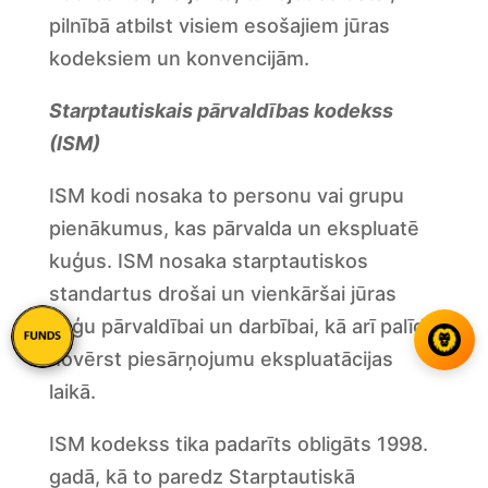
pilnībā atbilst visiem esošajiem jūras
kodeksiem un konvencijām.
Starptautiskais pārvaldības kodekss
(ISM)
ISM kodi nosaka to personu vai grupu
pienākumus, kas pārvalda un ekspluatē
kuģus. ISM nosaka starptautiskos
standartus drošai un vienkāršai jūras
kuģu pārvaldībai un darbībai, kā arī palīdz
novērst piesārņojumu ekspluatācijas
laikā.
ISM kodekss tika padarīts obligāts 1998.
gadā, kā to paredz Starptautiskā