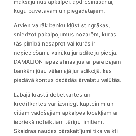
maksājumus apkalpei, apdrošināšanai,
kuģu būvētavām un piegādātājiem.
Arvien vairāk banku kļūst stingrākas,
sniedzot pakalpojumus nozarēm, kuras
tās pilnībā nesaprot vai kurās ir
nepieciešama vairāku jurisdikciju pieeja.
DAMALION iepazīstinās jūs ar pareizajām
bankām jūsu vēlamajā jurisdikcijā, kas
piedāvā kontus dažādās ārvalstu valūtās.
Labajā krastā debetkartes un
kredītkartes var izsniegt kapteinim un
citiem vadošajiem apkalpes locekļiem ar
iepriekš noteiktiem tēriņu limitiem.
Skaidras naudas pārskaitījumi tiks veikti