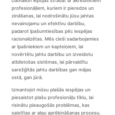
Damalion lepojas strādāt ar akreditētiem
profesionāļiem, kuriem ir pieredze un
zināšanas, lai nodrošinātu jūsu jahtas
nevainojamu un efektīvu darbību,
padarot īpašumtiesības pēc iespējas
racionalizētas. Mēs cieši sadarbojamies
ar īpašniekiem un kapteiņiem, lai
novērtētu jahtu darbību un izveidotu
atbilstošas sistēmas, lai pārvaldītu
sarežģītās jahtu darbības gan mājas
ostā, gan jūrā.
Izmantojot mūsu plašās iespējas un
piesaistot plašu profesionāļu tīklu, lai
risinātu pieaugošās problēmas, kas
saistītas ar algu aprēķināšanas procesu,