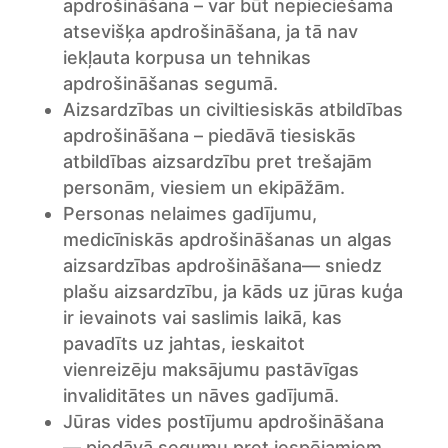
apdrošināšana – var būt nepieciešama
atsevišķa apdrošināšana, ja tā nav
iekļauta korpusa un tehnikas
apdrošināšanas segumā.
Aizsardzības un civiltiesiskās atbildības
apdrošināšana – piedāvā tiesiskās
atbildības aizsardzību pret trešajām
personām, viesiem un ekipāžām.
Personas nelaimes gadījumu,
medicīniskās apdrošināšanas un algas
aizsardzības apdrošināšana— sniedz
plašu aizsardzību, ja kāds uz jūras kuģa
ir ievainots vai saslimis laikā, kas
pavadīts uz jahtas, ieskaitot
vienreizēju maksājumu pastāvīgas
invaliditātes un nāves gadījumā.
Jūras vides postījumu apdrošināšana
— piedāvā segumu pret iespējamiem