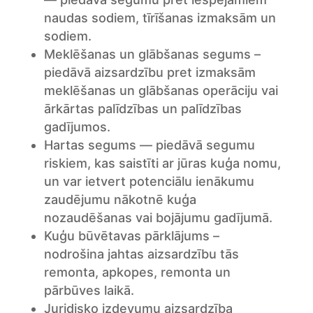
naudas sodiem, tīrīšanas izmaksām un
sodiem.
Meklēšanas un glābšanas segums –
piedāvā aizsardzību pret izmaksām
meklēšanas un glābšanas operāciju vai
ārkārtas palīdzības un palīdzības
gadījumos.
Hartas segums — piedāvā segumu
riskiem, kas saistīti ar jūras kuģa nomu,
un var ietvert potenciālu ienākumu
zaudējumu nākotnē kuģa
nozaudēšanas vai bojājumu gadījumā.
Kuģu būvētavas pārklājums –
nodrošina jahtas aizsardzību tās
remonta, apkopes, remonta un
pārbūves laikā.
Juridisko izdevumu aizsardzība