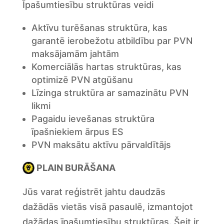
Īpašumtiesību struktūras veidi
Aktīvu turēšanas struktūra, kas
garantē ierobežotu atbildību par PVN
maksājamām jahtām
Komerciālās hartas struktūras, kas
optimizē PVN atgūšanu
Līzinga struktūra ar samazinātu PVN
likmi
Pagaidu ievešanas struktūra
īpašniekiem ārpus ES
PVN maksātu aktīvu pārvaldītājs
PLAIN BURĀŠANA
Jūs varat reģistrēt jahtu daudzās
dažādās vietās visā pasaulē, izmantojot
dažādas īpašumtiesību struktūras. Šeit ir