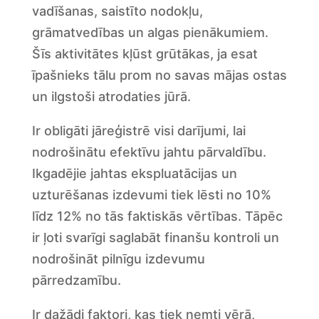
vadīšanas, saistīto nodokļu,
grāmatvedības un algas pienākumiem.
Šīs aktivitātes kļūst grūtākas, ja esat
īpašnieks tālu prom no savas mājas ostas
un ilgstoši atrodaties jūrā.
Ir obligāti jāreģistrē visi darījumi, lai
nodrošinātu efektīvu jahtu pārvaldību.
Ikgadējie jahtas ekspluatācijas un
uzturēšanas izdevumi tiek lēsti no 10%
līdz 12% no tās faktiskās vērtības. Tāpēc
ir ļoti svarīgi saglabāt finanšu kontroli un
nodrošināt pilnīgu izdevumu
pārredzamību.
Ir dažādi faktori, kas tiek ņemti vērā,