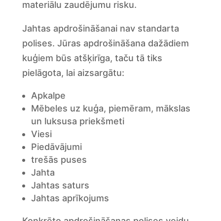
materiālu zaudējumu risku.
Jahtas apdrošināšanai nav standarta
polises. Jūras apdrošināšana dažādiem
kuģiem būs atšķirīga, taču tā tiks
pielāgota, lai aizsargātu:
Apkalpe
Mēbeles uz kuģa, piemēram, mākslas
un luksusa priekšmeti
Viesi
Piedāvājumi
trešās puses
Jahta
Jahtas saturs
Jahtas aprīkojums
Konkrēto apdrošināšanas polises veidu