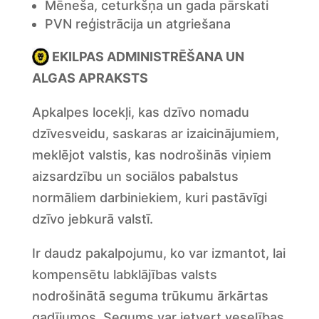
Mēneša, ceturkšņa un gada pārskati
PVN reģistrācija un atgriešana
EKILPAS ADMINISTRĒŠANA UN
ALGAS APRAKSTS
Apkalpes locekļi, kas dzīvo nomadu
dzīvesveidu, saskaras ar izaicinājumiem,
meklējot valstis, kas nodrošinās viņiem
aizsardzību un sociālos pabalstus
normāliem darbiniekiem, kuri pastāvīgi
dzīvo jebkurā valstī.
Ir daudz pakalpojumu, ko var izmantot, lai
kompensētu labklājības valsts
nodrošinātā seguma trūkumu ārkārtas
gadījumos. Segums var ietvert veselības