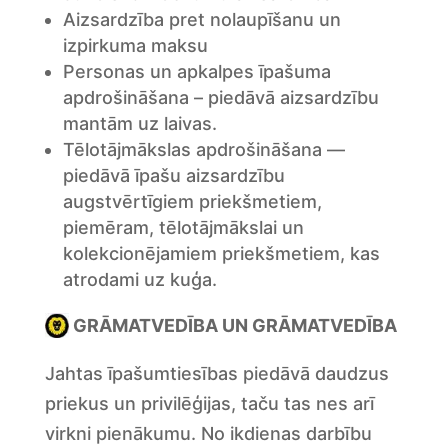
Aizsardzība pret nolaupīšanu un
izpirkuma maksu
Personas un apkalpes īpašuma
apdrošināšana – piedāvā aizsardzību
mantām uz laivas.
Tēlotājmākslas apdrošināšana —
piedāvā īpašu aizsardzību
augstvērtīgiem priekšmetiem,
piemēram, tēlotājmākslai un
kolekcionējamiem priekšmetiem, kas
atrodami uz kuģa.
GRĀMATVEDĪBA UN GRĀMATVEDĪBA
Jahtas īpašumtiesības piedāvā daudzus
priekus un privilēģijas, taču tas nes arī
virkni pienākumu. No ikdienas darbību