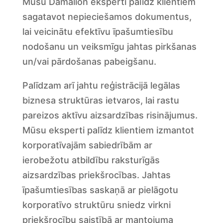
Mūsu Damalion eksperti palīdz klientiem
sagatavot nepieciešamos dokumentus,
lai veicinātu efektīvu īpašumtiesību
nodošanu un veiksmīgu jahtas pirkšanas
un/vai pārdošanas pabeigšanu.
Palīdzam arī jahtu reģistrācijā legālas
biznesa struktūras ietvaros, lai rastu
pareizos aktīvu aizsardzības risinājumus.
Mūsu eksperti palīdz klientiem izmantot
korporatīvajām sabiedrībām ar
ierobežotu atbildību raksturīgās
aizsardzības priekšrocības. Jahtas
īpašumtiesības saskaņā ar pielāgotu
korporatīvo struktūru sniedz virkni
priekšrocību saistībā ar mantojuma