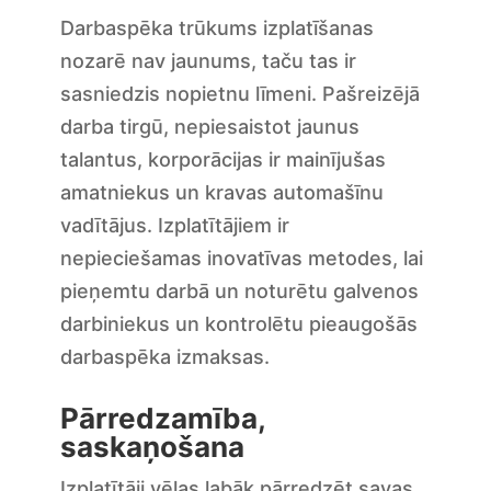
Darbaspēka trūkums izplatīšanas
nozarē nav jaunums, taču tas ir
sasniedzis nopietnu līmeni. Pašreizējā
darba tirgū, nepiesaistot jaunus
talantus, korporācijas ir mainījušas
amatniekus un kravas automašīnu
vadītājus. Izplatītājiem ir
nepieciešamas inovatīvas metodes, lai
pieņemtu darbā un noturētu galvenos
darbiniekus un kontrolētu pieaugošās
darbaspēka izmaksas.
Pārredzamība,
saskaņošana
Izplatītāji vēlas labāk pārredzēt savas