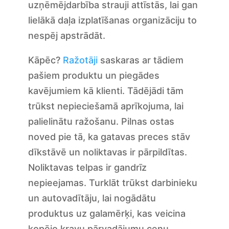
uzņēmējdarbība strauji attīstās, lai gan
lielākā daļa izplatīšanas organizāciju to
nespēj apstrādāt.
Kāpēc?
Ražotāji
saskaras ar tādiem
pašiem produktu un piegādes
kavējumiem kā klienti. Tādējādi tām
trūkst nepieciešamā aprīkojuma, lai
palielinātu ražošanu. Pilnas ostas
noved pie tā, ka gatavas preces stāv
dīkstāvē un noliktavas ir pārpildītas.
Noliktavas telpas ir gandrīz
nepieejamas. Turklāt trūkst darbinieku
un autovadītāju, lai nogādātu
produktus uz galamērķi, kas veicina
kopējo kravu pārvadājumu cenu