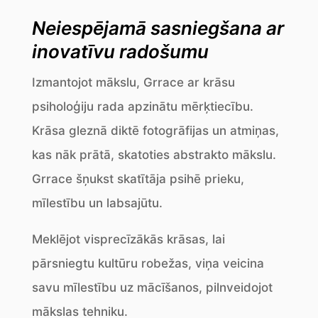
Neiespējamā sasniegšana ar
inovatīvu radošumu
Izmantojot mākslu, Grrace ar krāsu
psiholoģiju rada apzinātu mērķtiecību.
Krāsa gleznā diktē fotogrāfijas un atmiņas,
kas nāk prātā, skatoties abstrakto mākslu.
Grrace šņukst skatītāja psihē prieku,
mīlestību un labsajūtu.
Meklējot visprecīzākās krāsas, lai
pārsniegtu kultūru robežas, viņa veicina
savu mīlestību uz mācīšanos, pilnveidojot
mākslas tehniku.