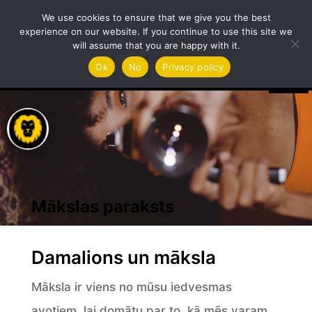
Video
We use cookies to ensure that we give you the best
Player
experience on our website. If you continue to use this site we
will assume that you are happy with it.
Ok
No
Privacy policy
Mākslas paraksts
Damalions un māksla
Māksla ir viens no mūsu iedvesmas
avotiem, lai domātu par to, kā mēs varam