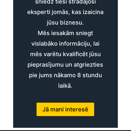
sniedz tieši strādājoši
eksperti jomās, kas izaicina
jūsu biznesu.
Mēs iesakām sniegt
vislabāko informāciju, lai
mēs varētu kvalificēt jūsu
pieprasījumu un atgriezties
pie jums nākamo 8 stundu
laikā.
Jā mani interesē