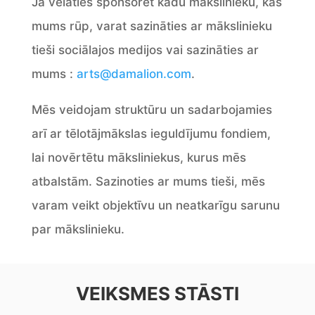
Ja vēlaties sponsorēt kādu mākslinieku, kas
mums rūp, varat sazināties ar mākslinieku
tieši sociālajos medijos vai sazināties ar
mums :
arts@damalion.com
.
Mēs veidojam struktūru un sadarbojamies
arī ar tēlotājmākslas ieguldījumu fondiem,
lai novērtētu māksliniekus, kurus mēs
atbalstām. Sazinoties ar mums tieši, mēs
varam veikt objektīvu un neatkarīgu sarunu
par mākslinieku.
VEIKSMES STĀSTI