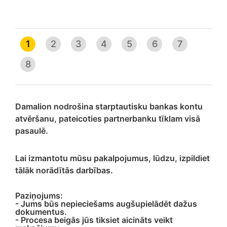
1
2
3
4
5
6
7
8
Damalion nodrošina starptautisku bankas kontu
atvēršanu, pateicoties partnerbanku tīklam visā
pasaulē.
Lai izmantotu mūsu pakalpojumus, lūdzu, izpildiet
tālāk norādītās darbības.
Paziņojums:
- Jums būs nepieciešams augšupielādēt dažus
dokumentus.
- Procesa beigās jūs tiksiet aicināts veikt