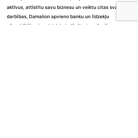
aktīvus, attīstītu savu biznesu un veiktu citas svarīgas
darbības, Damalion apvieno banku un līdzekļu
pārvaldītāju pieredzi, lai piedāvātu jums īpaši
pielāgotus risinājumus. Ja bankas konta atvēršanai
nepieciešamie pakalpojumi nav norādīti, lūdzu,
nosūtiet mums e-pastu, lai saņemtu papildu palīdzību.