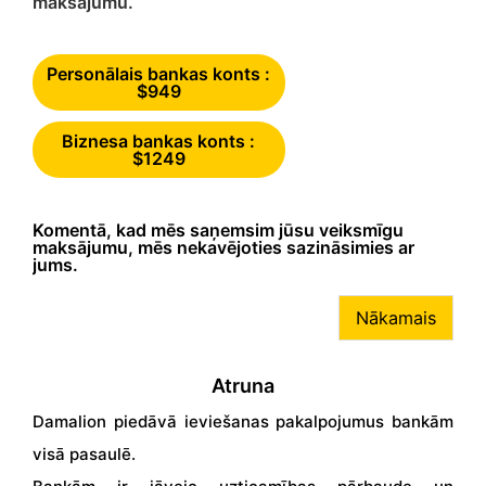
maksājumu.
Personālais bankas konts :
$949
Biznesa bankas konts :
$1249
Komentā, kad mēs saņemsim jūsu veiksmīgu
maksājumu, mēs nekavējoties sazināsimies ar
jums.
Nākamais
Atruna
Damalion piedāvā ieviešanas pakalpojumus bankām
visā pasaulē.