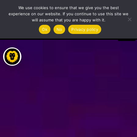
Atveriet bankas kontu
Video
We use cookies to ensure that we give you the best
Player
experience on our website. If you continue to use this site we
will assume that you are happy with it.
Ok
No
Privacy policy