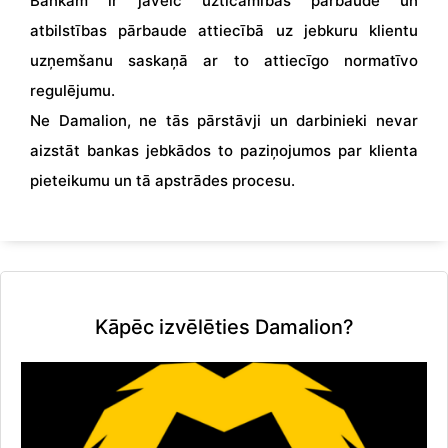
Bankām ir jāveic uzticamības pārbaude un
atbilstības pārbaude attiecībā uz jebkuru klientu
uzņemšanu saskaņā ar to attiecīgo normatīvo
regulējumu.
Ne Damalion, ne tās pārstāvji un darbinieki nevar
aizstāt bankas jebkādos to paziņojumos par klienta
pieteikumu un tā apstrādes procesu.
Kāpēc izvēlēties Damalion?