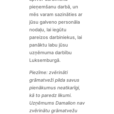
pieņemšanu darbā, un
mēs varam sazināties ar
jūsu galveno personāla
nodaļu, lai iegūtu
pareizos darbiniekus, lai
panāktu labu jūsu
uzņēmuma darbību
Luksemburgā.
Piezīme: zvērināti
grāmatveži pilda savus
pienākumus neatkarīgi,
kā to paredz likumi.
Uzņēmums Damalion nav
zvērinātu grāmatvežu