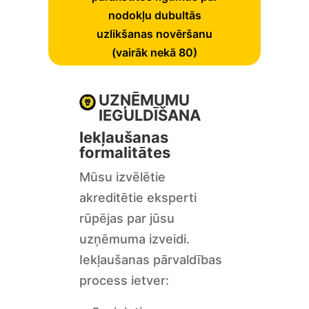
nodokļu dubultās
uzlikšanas novēršanu
(vairāk nekā 80)
UZŅĒMUMU
IEGULDĪŠANA
Iekļaušanas
formalitātes
Mūsu izvēlētie
akreditētie eksperti
rūpējas par jūsu
uzņēmuma izveidi.
Iekļaušanas pārvaldības
process ietver: