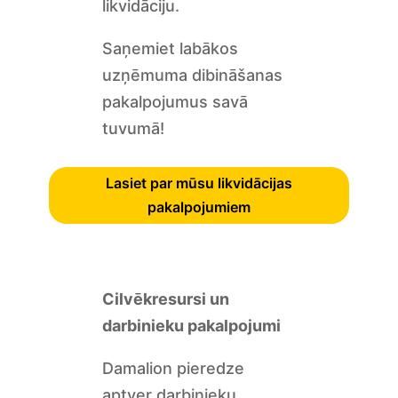
likvidāciju.
Saņemiet labākos
uzņēmuma dibināšanas
pakalpojumus savā
tuvumā!
Lasiet par mūsu likvidācijas
pakalpojumiem
Cilvēkresursi un
darbinieku pakalpojumi
Damalion pieredze
aptver darbinieku