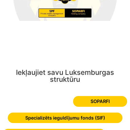
Iekļaujiet savu Luksemburgas
struktūru
SOPARFI
Specializēts ieguldījumu fonds (SIF)