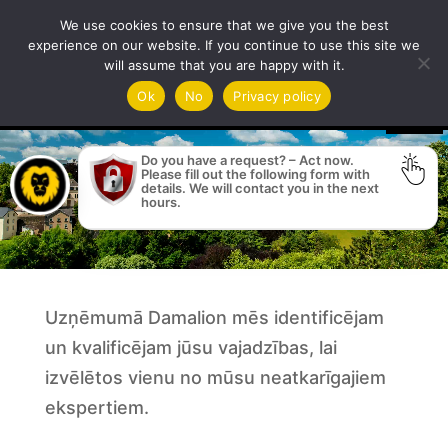
We use cookies to ensure that we give you the best
experience on our website. If you continue to use this site we
will assume that you are happy with it.
Video
Ok
No
Privacy policy
Player
Do you have a request? – Act now.
Please fill out the following form with
details. We will contact you in the next
hours.
Uzņēmumā Damalion mēs identificējam
un kvalificējam jūsu vajadzības, lai
izvēlētos vienu no mūsu neatkarīgajiem
ekspertiem.