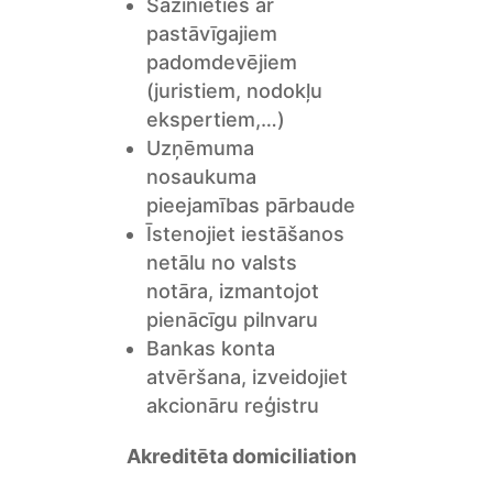
Sazinieties ar
pastāvīgajiem
padomdevējiem
(juristiem, nodokļu
ekspertiem,…)
Uzņēmuma
nosaukuma
pieejamības pārbaude
Īstenojiet iestāšanos
netālu no valsts
notāra, izmantojot
pienācīgu pilnvaru
Bankas konta
atvēršana, izveidojiet
akcionāru reģistru
Akreditēta domiciliation