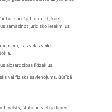
r būt sarežģīti noteikt, kurš
kus samazinot juridisko ietekmi uz
ēmumiem, kas vēlas veikt
dokļa.
zus aizsardzības līdzekļus
isks vai fizisks savienojums. Būtībā
ti valsts, štata un vietējā līmenī.