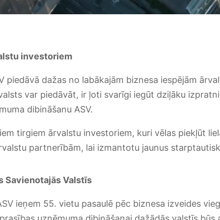
lstu investoriem
V piedāvā dažas no labākajām biznesa iespējām ārval
alsts var piedāvāt, ir ļoti svarīgi iegūt dziļāku izprat
ņēmuma dibināšanu ASV.
iem tirgiem ārvalstu investoriem, kuri vēlas piekļūt li
valstu partnerībām, lai izmantotu jaunus starptautisk
 Savienotajās Valstīs
SV ieņem 55. vietu pasaulē pēc biznesa izveides vieg
a prasības uzņēmuma dibināšanai dažādās valstīs būs