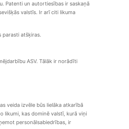
ju. Patenti un autortiesības ir saskaņā
višķās valstīs. Ir arī citi likuma
 parasti atšķiras.
ējdarbību ASV. Tālāk ir norādīti
s veida izvēle būs lielāka atkarībā
likumi, kas dominē valstī, kurā viņi
ņemot personālsabiedrības, ir