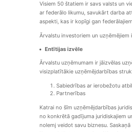
Visiem 50 štatiem ir savs valsts un vi
ar federālo likumu, savukārt darba atti
aspekti, kas ir kopīgi gan federālajie
Ārvalstu investoriem un uzņēmējiem ir
Entītijas izvēle
Ārvalstu uzņēmumam ir jāizvēlas uzņē
visizplatītākie uzņēmējdarbības strukt
Sabiedrības ar ierobežotu atbi
Partnerības
Katrai no šīm uzņēmējdarbības juridis
no konkrētā gadījuma juridiskajiem u
nolemj veidot savu biznesu. Saskaņā 