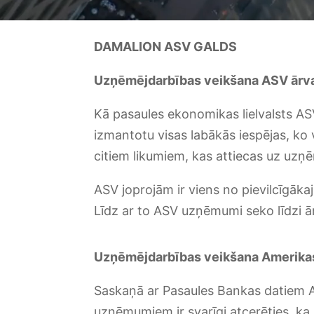
DAMALION ASV GALDS
Uzņēmējdarbības veikšana ASV ārva
Kā pasaules ekonomikas lielvalsts AS
izmantotu visas labākās iespējas, ko v
citiem likumiem, kas attiecas uz uz
ASV joprojām ir viens no pievilcīgākaj
Līdz ar to ASV uzņēmumi seko līdzi ār
Uzņēmējdarbības veikšana Amerikas
Saskaņā ar Pasaules Bankas datiem A
uzņēmumiem ir svarīgi atcerēties, k