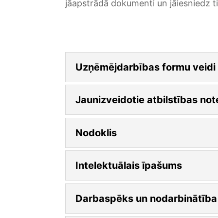
jāapstrādā dokumenti un jāiesniedz ti
Uzņēmējdarbības formu veidi
Jaunizveidotie atbilstības no
Nodoklis
Intelektuālais īpašums
Darbaspēks un nodarbinātība