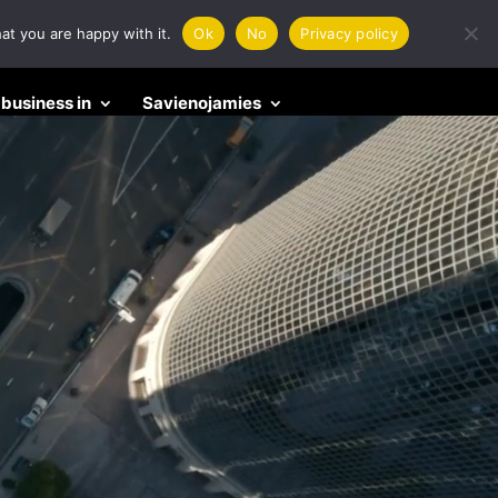
at you are happy with it.
Ok
No
Privacy policy
business in
Savienojamies