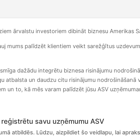
ziem ārvalstu investoriem dibināt biznesu Amerikas Sa
ļauj mums palīdzēt klientiem veikt sarežģītus uzdev
asmīga dažādu integrētu biznesa risinājumu nodrošin
u atbalsta un daudzu citu risinājumu nodrošināšanā vi
iem un to, kā mēs varam palīdzēt jūsu ASV uzņēmu
ai reģistrētu savu uzņēmumu ASV
ā atbildēs. Lūdzu, aizpildiet šo veidlapu, lai aprak