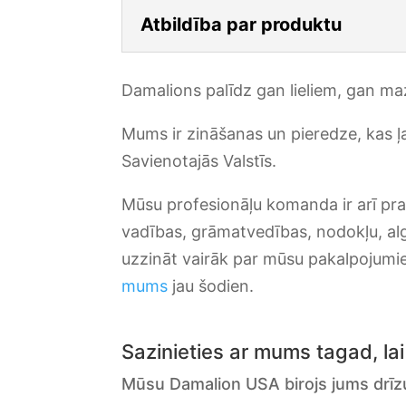
Atbildība par produktu
Damalions palīdz gan lieliem, gan ma
Mums ir zināšanas un pieredze, kas 
Savienotajās Valstīs.
Mūsu profesionāļu komanda ir arī pr
vadības, grāmatvedības, nodokļu, alg
uzzināt vairāk par mūsu pakalpojum
mums
jau šodien.
Sazinieties ar mums tagad, l
Mūsu Damalion USA birojs jums drīzum