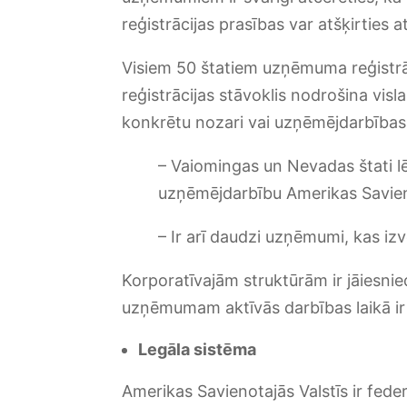
reģistrācijas prasības var atšķirties a
Visiem 50 štatiem uzņēmuma reģistrāc
reģistrācijas stāvoklis nodrošina vis
konkrētu nozari vai uzņēmējdarbības
– Vaiomingas un Nevadas štati 
uzņēmējdarbību Amerikas Savien
– Ir arī daudzi uzņēmumi, kas izv
Korporatīvajām struktūrām ir jāiesnied
uzņēmumam aktīvās darbības laikā ir j
Legāla sistēma
Amerikas Savienotajās Valstīs ir feder