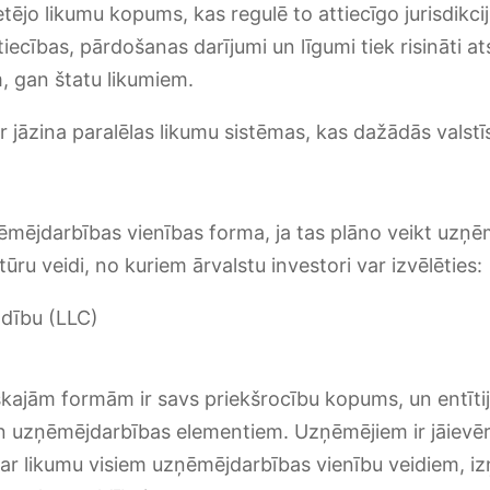
etējo likumu kopums, kas regulē to attiecīgo jurisdikci
ecības, pārdošanas darījumi un līgumi tiek risināti atse
m, gan štatu likumiem.
 jāzina paralēlas likumu sistēmas, kas dažādās valstīs
mējdarbības vienības forma, ja tas plāno veikt uzņēm
ūru veidi, no kuriem ārvalstu investori var izvēlēties:
ldību (LLC)
kajām formām ir savs priekšrocību kopums, un entītija
n uzņēmējdarbības elementiem. Uzņēmējiem ir jāievēro 
ar likumu visiem uzņēmējdarbības vienību veidiem, iz