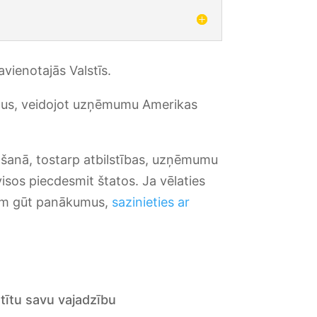
vienotajās Valstīs.
umus, veidojot uzņēmumu Amerikas
āšanā, tostarp atbilstības, uzņēmumu
sos piecdesmit štatos. Ja vēlaties
mam gūt panākumus,
sazinieties ar
stītu savu vajadzību