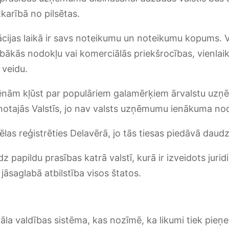
tkarībā no pilsētas.
ijas laikā ir savs noteikumu un noteikumu kopums. Va
labākās nodokļu vai komerciālās priekšrocības, vienlai
 veidu.
lēnām kļūst par populāriem galamērķiem ārvalstu uzņ
otajās Valstīs, jo nav valsts uzņēmumu ienākuma no
ēlas reģistrēties Delavērā, jo tās tiesas piedāvā daud
z papildu prasības katrā valstī, kurā ir izveidots jurid
āsaglabā atbilstība visos štatos.
āla valdības sistēma, kas nozīmē, ka likumi tiek pieņem