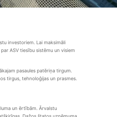
stu investoriem. Lai maksimāli
ni par ASV tiesību sistēmu un visiem
elākajam pasaules patēriņa tirgum.
os tirgus, tehnoloģijas un prasmes.
luma un ērtībām. Ārvalstu
 atšķirīgas. Dažos štatos uzņēmuma