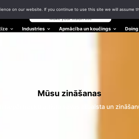
nce on our website. If you continue to use this site we will assume th
tīze
Industries
Apmācība un koučings
Doing 
Mūsu zināšanas
 nepārtraukti attīsta savas atbalsta un zināša