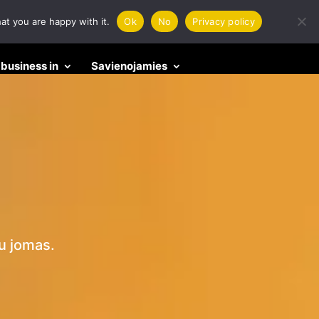
at you are happy with it.
Ok
No
Privacy policy
business in
Savienojamies
nu jomas.