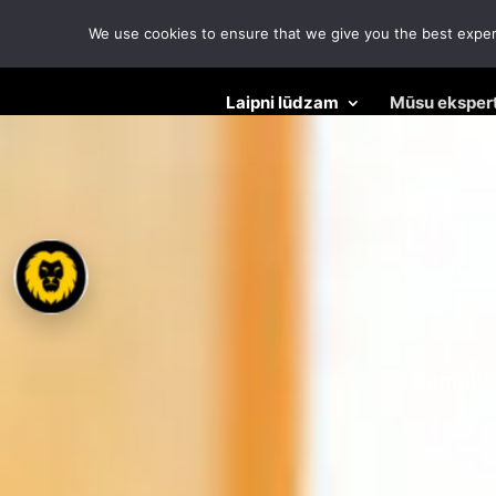
We use cookies to ensure that we give you the best experie
Laipni lūdzam
Mūsu eksper
Mūsu ekspertīze
Damalion