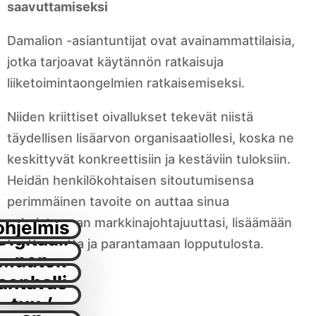
saavuttamiseksi
Damalion -asiantuntijat ovat avainammattilaisia,
jotka tarjoavat käytännön ratkaisuja
liiketoimintaongelmien ratkaisemiseksi.
Niiden kriittiset oivallukset tekevät niistä
täydellisen lisäarvon organisaatiollesi, koska ne
keskittyvät konkreettisiin ja kestäviin tuloksiin.
Heidän henkilökohtaisen sitoutumisensa
perimmäinen tavoite on auttaa sinua
IT /
vahvistamaan markkinajohtajuuttasi, lisäämään
ohjelmis
Digitaali
tuottavuutta ja parantamaan lopputulosta.
tokehity
Yhteisk
Muutok
nen
s
untavas
senhalli
muutos
Toiminn
nta / HR
tuu /