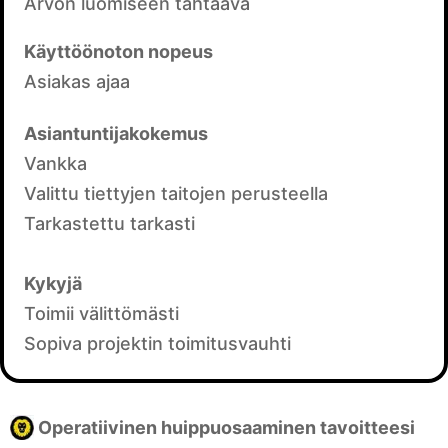
Arvon luomiseen tähtäävä
Käyttöönoton nopeus
Asiakas ajaa
Asiantuntijakokemus
Vankka
Valittu tiettyjen taitojen perusteella
Tarkastettu tarkasti
Kykyjä
Toimii välittömästi
Sopiva projektin toimitusvauhti
Operatiivinen huippuosaaminen tavoitteesi