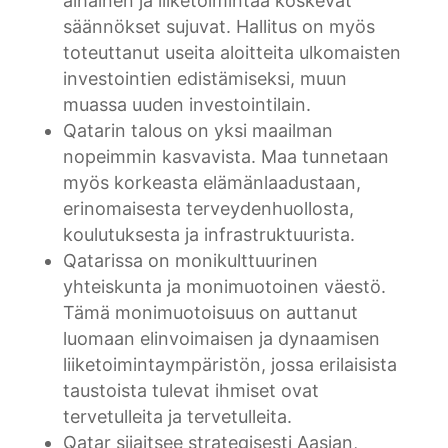
alhainen ja liiketoimintaa koskevat
säännökset sujuvat. Hallitus on myös
toteuttanut useita aloitteita ulkomaisten
investointien edistämiseksi, muun
muassa uuden investointilain.
Qatarin talous on yksi maailman
nopeimmin kasvavista. Maa tunnetaan
myös korkeasta elämänlaadustaan,
erinomaisesta terveydenhuollosta,
koulutuksesta ja infrastruktuurista.
Qatarissa on monikulttuurinen
yhteiskunta ja monimuotoinen väestö.
Tämä monimuotoisuus on auttanut
luomaan elinvoimaisen ja dynaamisen
liiketoimintaympäristön, jossa erilaisista
taustoista tulevat ihmiset ovat
tervetulleita ja tervetulleita.
Qatar sijaitsee strategisesti Aasian,