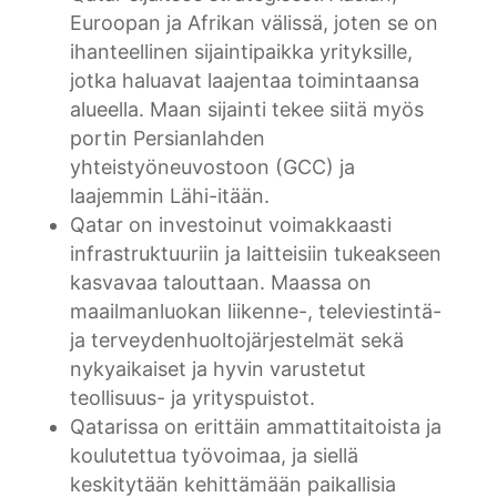
Euroopan ja Afrikan välissä, joten se on
ihanteellinen sijaintipaikka yrityksille,
jotka haluavat laajentaa toimintaansa
alueella. Maan sijainti tekee siitä myös
portin Persianlahden
yhteistyöneuvostoon (GCC) ja
laajemmin Lähi-itään.
Qatar on investoinut voimakkaasti
infrastruktuuriin ja laitteisiin tukeakseen
kasvavaa talouttaan. Maassa on
maailmanluokan liikenne-, televiestintä-
ja terveydenhuoltojärjestelmät sekä
nykyaikaiset ja hyvin varustetut
teollisuus- ja yrityspuistot.
Qatarissa on erittäin ammattitaitoista ja
koulutettua työvoimaa, ja siellä
keskitytään kehittämään paikallisia