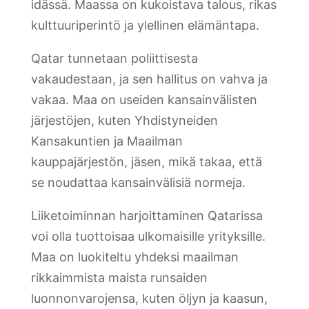
idässä. Maassa on kukoistava talous, rikas
kulttuuriperintö ja ylellinen elämäntapa.
Qatar tunnetaan poliittisesta
vakaudestaan, ja sen hallitus on vahva ja
vakaa. Maa on useiden kansainvälisten
järjestöjen, kuten Yhdistyneiden
Kansakuntien ja Maailman
kauppajärjestön, jäsen, mikä takaa, että
se noudattaa kansainvälisiä normeja.
Liiketoiminnan harjoittaminen Qatarissa
voi olla tuottoisaa ulkomaisille yrityksille.
Maa on luokiteltu yhdeksi maailman
rikkaimmista maista runsaiden
luonnonvarojensa, kuten öljyn ja kaasun,