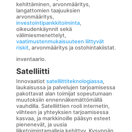
kehittäminen, arvonmääritys,
langattomien taajuuksien
arvonmääritys,
investointipankkitoiminta
,
oikeudenkäynnit sekä
välimiesmenettelyt,
vaatimustenmukaisuuteen liittyvät
riskit
, arvonmääritys ja ostohintakiistat.
inventaario.
Satelliitti
Innovaatiot
satelliittiteknologiassa
,
laukaisussa ja palvelujen tarjoamisessa
pakottavat alan toimijat sopeutumaan
muutoksiin ennennäkemättömällä
vauhdilla. Satelliittien rooli internetin,
viihteen ja yhteyksien tarjoamisessa
kasvaa, ja markkinoille pääsyn esteet
pienenevät, ja uusia
liiketoimintamalleja kehittyy. Kysynnän