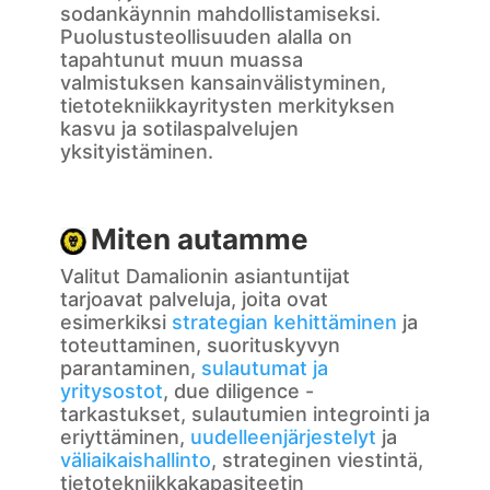
sodankäynnin mahdollistamiseksi.
Puolustusteollisuuden alalla on
tapahtunut muun muassa
valmistuksen kansainvälistyminen,
tietotekniikkayritysten merkityksen
kasvu ja sotilaspalvelujen
yksityistäminen.
Miten autamme
Valitut Damalionin asiantuntijat
tarjoavat palveluja, joita ovat
esimerkiksi
strategian kehittäminen
ja
toteuttaminen, suorituskyvyn
parantaminen,
sulautumat ja
yritysostot
, due diligence -
tarkastukset, sulautumien integrointi ja
eriyttäminen,
uudelleenjärjestelyt
ja
väliaikaishallinto
, strateginen viestintä,
tietotekniikkakapasiteetin