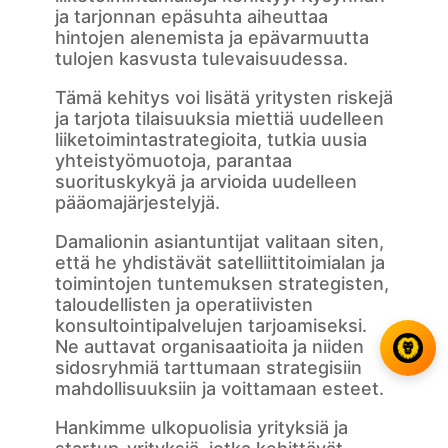
ja tarjonnan epäsuhta aiheuttaa
hintojen alenemista ja epävarmuutta
tulojen kasvusta tulevaisuudessa.
Tämä kehitys voi lisätä yritysten riskejä
ja tarjota tilaisuuksia miettiä uudelleen
liiketoimintastrategioita, tutkia uusia
yhteistyömuotoja, parantaa
suorituskykyä ja arvioida uudelleen
pääomajärjestelyjä.
Damalionin asiantuntijat valitaan siten,
että he yhdistävät satelliittitoimialan ja
toimintojen tuntemuksen strategisten,
taloudellisten ja operatiivisten
konsultointipalvelujen tarjoamiseksi.
Ne auttavat organisaatioita ja niiden
sidosryhmiä tarttumaan strategisiin
mahdollisuuksiin ja voittamaan esteet.
Hankimme ulkopuolisia yrityksiä ja