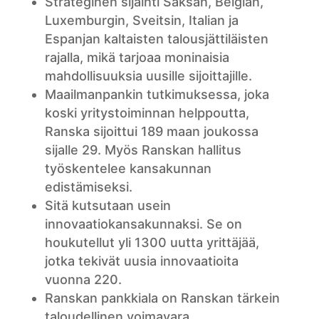
Strateginen sijainti Saksan, Belgian,
Luxemburgin, Sveitsin, Italian ja
Espanjan kaltaisten talousjättiläisten
rajalla, mikä tarjoaa moninaisia
mahdollisuuksia uusille sijoittajille.
Maailmanpankin tutkimuksessa, joka
koski yritystoiminnan helppoutta,
Ranska sijoittui 189 maan joukossa
sijalle 29. Myös Ranskan hallitus
työskentelee kansakunnan
edistämiseksi.
Sitä kutsutaan usein
innovaatiokansakunnaksi. Se on
houkutellut yli 1300 uutta yrittäjää,
jotka tekivät uusia innovaatioita
vuonna 220.
Ranskan pankkiala on Ranskan tärkein
taloudellinen voimavara.