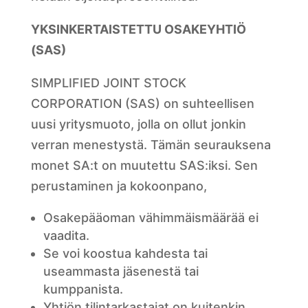
YKSINKERTAISTETTU OSAKEYHTIÖ
(SAS)
SIMPLIFIED JOINT STOCK
CORPORATION (SAS) on suhteellisen
uusi yritysmuoto, jolla on ollut jonkin
verran menestystä. Tämän seurauksena
monet SA:t on muutettu SAS:iksi. Sen
perustaminen ja kokoonpano,
Osakepääoman vähimmäismäärää ei
vaadita.
Se voi koostua kahdesta tai
useammasta jäsenestä tai
kumppanista.
Yhtiön tilintarkastajat on kuitenkin