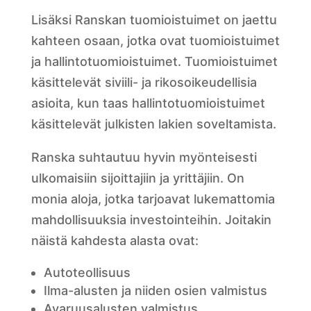
Lisäksi Ranskan tuomioistuimet on jaettu
kahteen osaan, jotka ovat tuomioistuimet
ja hallintotuomioistuimet. Tuomioistuimet
käsittelevät siviili- ja rikosoikeudellisia
asioita, kun taas hallintotuomioistuimet
käsittelevät julkisten lakien soveltamista.
Ranska suhtautuu hyvin myönteisesti
ulkomaisiin sijoittajiin ja yrittäjiin. On
monia aloja, jotka tarjoavat lukemattomia
mahdollisuuksia investointeihin. Joitakin
näistä kahdesta alasta ovat:
Autoteollisuus
Ilma-alusten ja niiden osien valmistus
Avaruusalusten valmistus