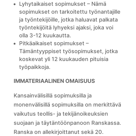
Lyhytaikaiset sopimukset – Nämä
sopimukset on tarkoitettu työnantajille
ja työntekijöille, jotka haluavat palkata
työntekijöitä lyhyeksi ajaksi, joka voi
olla 3-12 kuukautta.
Pitkäaikaiset sopimukset –
Tämäntyyppiset työsopimukset, jotka
koskevat yli 12 kuukauden pituisia
työpaikkoja.
IMMATERIAALINEN OMAISUUS
Kansainvälisillä sopimuksilla ja
monenvälisillä sopimuksilla on merkittävä
vaikutus teollis- ja tekijänoikeuksien
suojaan ja täytäntöönpanoon Ranskassa.
Ranska on allekirjoittanut sekä 20.