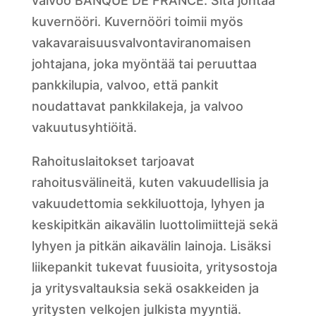
valvoo BANQUE DE FRANCE. Sitä johtaa
kuvernööri. Kuvernööri toimii myös
vakavaraisuusvalvontaviranomaisen
johtajana, joka myöntää tai peruuttaa
pankkilupia, valvoo, että pankit
noudattavat pankkilakeja, ja valvoo
vakuutusyhtiöitä.
Rahoituslaitokset tarjoavat
rahoitusvälineitä, kuten vakuudellisia ja
vakuudettomia sekkiluottoja, lyhyen ja
keskipitkän aikavälin luottolimiittejä sekä
lyhyen ja pitkän aikavälin lainoja. Lisäksi
liikepankit tukevat fuusioita, yritysostoja
ja yritysvaltauksia sekä osakkeiden ja
yritysten velkojen julkista myyntiä.