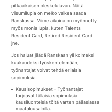
pitkäaikaisen oleskeluluvan. Näitä
viisumilupia on melko vaikea saada
Ranskassa. Viime aikoina on myönnetty
myös monia lupia, kuten Talents
Resident Card, Retired Resident Card
jne.
Jos haluat jäädä Ranskaan yli kolmeksi
kuukaudeksi työskentelemään,
työnantajat voivat tehdä erilaisia
sopimuksia.
Kausisopimukset – Työnantajat
tarjoavat tällaisia sopimuksia
kausiluonteisia töitä varten pääasiassa
maatalousaloilla.