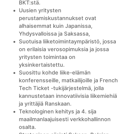
BKT:stä.
Uusien yritysten
perustamiskustannukset ovat
alhaisemmat kuin Japanissa,
Yhdysvalloissa ja Saksassa,
Suotuisa liiketoimintaympäristö, jossa
on erilaisia verosopimuksia ja jossa
yritysten toimintaa on
yksinkertaistettu.
Suosittu kohde liike-elämän
konferensseille, matkailijoille ja French
Tech Ticket -tukijärjestelmä, jolla
kannustetaan innovatiivisia liikemiehiä
ja yrittäjiä Ranskaan.
Teknologinen kehitys ja 4. sija
maailmanlaajuisesti verkkohallinnon
osalta.