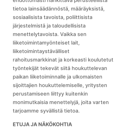
ehdottomasti hankittava perusteellista
tietoa lainsäädännöstä, määräyksistä,
sosiaalisista tavoista, poliittisista
järjestelmistä ja taloudellisista
menettelytavoista. Vaikka sen
liiketoimintamyönteiset lait,
liiketoimintaystävälliset
rahoitusmarkkinat ja korkeasti koulutetut
työntekijät tekevät siitä houkuttelevan
paikan liiketoiminnalle ja ulkomaisten
sijoittajien houkuttelemiselle, yritysten
perustamiseen liittyy kuitenkin
monimutkaisia menettelyjä, joita varten
tarjoamme syvällistä tietoa.
ETUJA JA NÄKÖKOHTIA