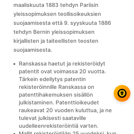
maaliskuuta 1883 tehdyn Pariisin
yleissopimuksen teollisoikeuksien
suojaamisesta että 9. syyskuuta 1886
tehdyn Bernin yleissopimuksen
kirjallisten ja taiteellisten teosten
suojaamisesta.
Ranskassa haetut ja rekisteröidyt
patentit ovat voimassa 20 vuotta.
Tärkein edellytys patentin
rekisteröinnille Ranskassa on
patenttihakemuksen sisällön
julkistaminen. Patenttioikeudet
raukeavat 20 vuoden kuluttua, ja ne
tulevat julkisesti saataville
uudelleenrekisteröintiä varten.
Mallit rekisteröidään 25 vuodeksi, kun