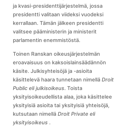
ja kvasi-presidenttijärjestelmä, jossa
presidentti valitaan viideksi vuodeksi
kerrallaan. Tämän jälkeen presidentti
valitsee pääministerin ja ministerit
parlamentin enemmistöstä.
Toinen Ranskan oikeusjärjestelmän
eroavaisuus on kaksoislainsäädännön
käsite. Julkisyhteisöjä ja -asioita
käsittelevä haara tunnetaan nimellä
Droit
Public eli julkisoikeus
. Toista
yksityisoikeudellista alaa, joka käsittelee
yksityisiä asioita tai yksityisiä yhteisöjä,
kutsutaan nimellä
Droit Private eli
yksityisoikeus
.