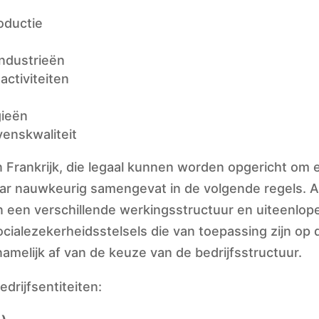
oductie
ndustrieën
ctiviteiten
gieën
venskwaliteit
in Frankrijk, die legaal kunnen worden opgericht om e
aar nauwkeurig samengevat in de volgende regels. A
een verschillende werkingsstructuur en uiteenlope
ialezekerheidsstelsels die van toepassing zijn op d
melijk af van de keuze van de bedrijfsstructuur.
drijfsentiteiten: