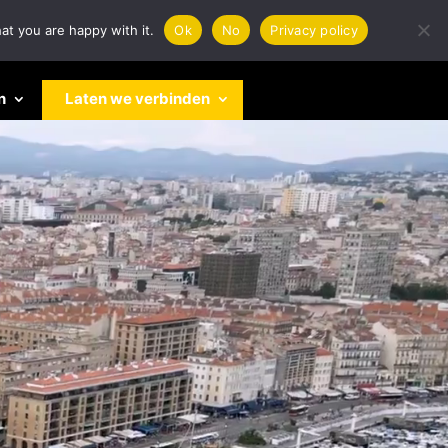
at you are happy with it.
Ok
No
Privacy policy
n
Laten we verbinden