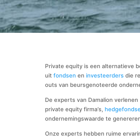
Private equity is een alternatieve 
uit
fondsen
en
investeerders
die r
outs van beursgenoteerde ondern
De experts van Damalion verlenen p
private equity firma’s,
hedgefonds
ondernemingswaarde te genereren e
Onze experts hebben ruime ervarin