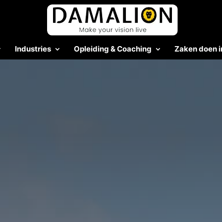
Industries
Opleiding & Coaching
Zaken doen i